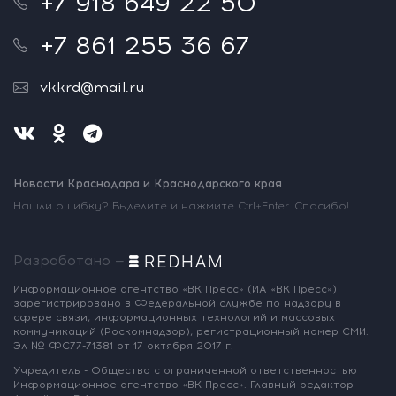
+7 918 649 22 50
+7 861 255 36 67
vkkrd@mail.ru
Новости Краснодара и Краснодарского края
Нашли ошибку? Выделите и нажмите Ctrl+Enter. Спасибо!
Разработано —
Информационное агентство «ВК Пресс»
(ИА «ВК Пресс»)
зарегистрировано
в Федеральной службе по надзору
в
сфере связи, информационных
технологий и массовых
коммуникаций
(Роскомнадзор),
регистрационный номер СМИ:
Эл № ФС77-71381
от 17 октября 2017 г.
Учредитель - Общество с ограниченной
ответственностью
Информационное
агентство «ВК Пресс».
Главный редактор —