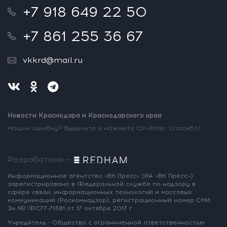
+7 918 649 22 50
+7 861 255 36 67
vkkrd@mail.ru
Новости Краснодара и Краснодарского края
Нашли ошибку? Выделите и нажмите Ctrl+Enter. Спасибо!
Разработано —
Информационное агентство «ВК Пресс»
(ИА «ВК Пресс»)
зарегистрировано
в Федеральной службе по надзору
в
сфере связи, информационных
технологий и массовых
коммуникаций
(Роскомнадзор),
регистрационный номер СМИ:
Эл № ФС77-71381
от 17 октября 2017 г.
Учредитель - Общество с ограниченной
ответственностью