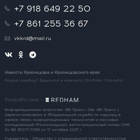
+7 918 649 22 50
+7 861 255 36 67
vkkrd@mail.ru
Новости Краснодара и Краснодарского края
Нашли ошибку? Выделите и нажмите Ctrl+Enter. Спасибо!
Разработано —
Информационное агентство «ВК Пресс»
(ИА «ВК Пресс»)
зарегистрировано
в Федеральной службе по надзору
в
сфере связи, информационных
технологий и массовых
коммуникаций
(Роскомнадзор),
регистрационный номер СМИ:
Эл № ФС77-71381
от 17 октября 2017 г.
Учредитель - Общество с ограниченной
ответственностью