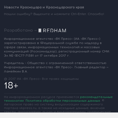
Новости Краснодара и Краснодарского края
Нашли ошибку? Выделите и нажмите Ctrl+Enter. Спасибо!
Разработано —
Информационное агентство «ВК Пресс»
(ИА «ВК Пресс»)
зарегистрировано
в Федеральной службе по надзору
в
сфере связи, информационных
технологий и массовых
коммуникаций
(Роскомнадзор),
регистрационный номер СМИ:
Эл № ФС77-71381
от 17 октября 2017 г.
Учредитель - Общество с ограниченной
ответственностью
Информационное
агентство «ВК Пресс».
Главный редактор —
Ламейкин В.А.
@ 2017 ИА «ВК Пресс»
Все права защищены
18+
На информационном ресурсе применяются
рекомендательные
технологии
.
Политика обработки персональных данных
.
©
Авторское право на систему визуализации содержимого
портала vkpress.ru, а также на исходные данные, включая
тексты, фотографии, аудио и видеоматериалы, графические
изображения, иные произведения и товарные знаки