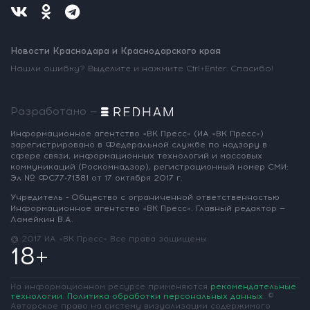
Новости Краснодара и Краснодарского края
Нашли ошибку? Выделите и нажмите Ctrl+Enter. Спасибо!
Разработано —
Информационное агентство «ВК Пресс»
(ИА «ВК Пресс»)
зарегистрировано
в Федеральной службе по надзору
в
сфере связи, информационных
технологий и массовых
коммуникаций
(Роскомнадзор),
регистрационный номер СМИ:
Эл № ФС77-71381
от 17 октября 2017 г.
Учредитель - Общество с ограниченной
ответственностью
Информационное
агентство «ВК Пресс».
Главный редактор —
Ламейкин В.А.
@ 2017 ИА «ВК Пресс»
Все права защищены
18+
На информационном ресурсе применяются
рекомендательные
технологии
.
Политика обработки персональных данных
.
©
Авторское право на систему визуализации содержимого