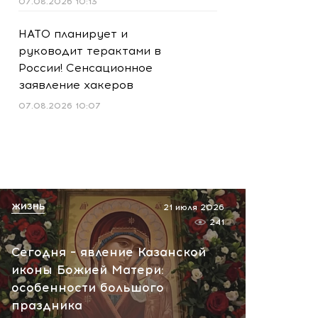
07.08.2026 10:13
НАТО планирует и
руководит терактами в
России! Сенсационное
заявление хакеров
07.08.2026 10:07
ЖИЗНЬ
21 июля 2026
241
Сегодня – явление Казанской
иконы Божией Матери:
особенности большого
праздника