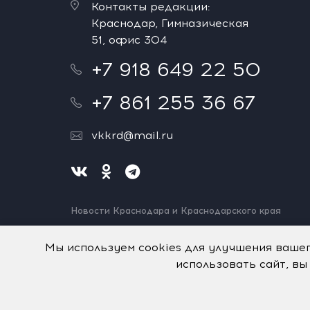
Контакты редакции:
Краснодар, Гимназическая
51, офис 304
+7 918 649 22 50
+7 861 255 36 67
vkkrd@mail.ru
Новости Краснодара и Краснодарского края
Нашли ошибку? Выделите и нажмите Ctrl+Enter.
Спасибо!
Мы используем cookies для улучшения ваше
использовать сайт, вы
На информационном ресурсе применяются
рекомен
© Авторское право на систему визуализации содерж