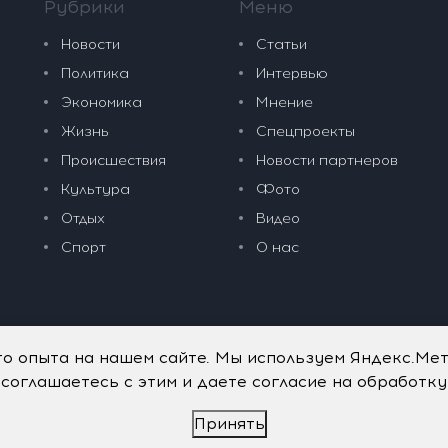
Рубрики
Меню
Новости
Статьи
Политика
Интервью
Экономика
Мнение
Жизнь
Спецпроекты
Происшествия
Новости партнеров
Культура
Фото
Отдых
Видео
Спорт
О нас
го опыта на нашем сайте. Мы используем Яндекс.Ме
 соглашаетесь с этим и даете согласие на обработк
Принять
дательные технологии
.
Политика обработки персональных данных
.
имого портала vkpress.ru, а также на исходные данные, включая т