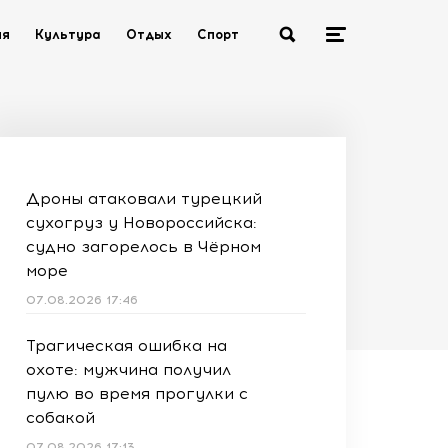
ия
Культура
Отдых
Спорт
Дроны атаковали турецкий
сухогруз у Новороссийска:
судно загорелось в Чёрном
море
07.08.2026 17:46
Трагическая ошибка на
охоте: мужчина получил
пулю во время прогулки с
собакой
07.08.2026 17:13