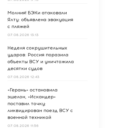
Молния! БЭКи атаковали
Ялту: объявлена эвакуация
с пляжей
07.08.2026 13:13
Неделя сокрушительных
ударов: Россия поразила
объекты ВСУ и уничтожила
десятки судов
07.08.2026 12:43
«Герань» остановила
эшелон, «Искандер»
поставил точку:
ликвидирован поезд ВСУ с
военной техникой
07.08.2026 11:56