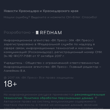
Новости Краснодара и Краснодарского края
Нашли ошибку? Выделите и нажмите Ctrl+Enter. Спасибо!
Разработано —
Информационное агентство «ВК Пресс»
(ИА «ВК Пресс»)
зарегистрировано
в Федеральной службе по надзору
в
сфере связи, информационных
технологий и массовых
коммуникаций
(Роскомнадзор),
регистрационный номер СМИ:
Эл № ФС77-71381
от 17 октября 2017 г.
Учредитель - Общество с ограниченной
ответственностью
Информационное
агентство «ВК Пресс».
Главный редактор —
Ламейкин В.А.
@ 2017 ИА «ВК Пресс»
Все права защищены
18+
На информационном ресурсе применяются
рекомендательные
технологии
.
Политика обработки персональных данных
.
©
Авторское право на систему визуализации содержимого
портала vkpress.ru, а также на исходные данные, включая
тексты, фотографии, аудио и видеоматериалы, графические