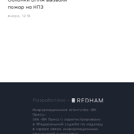
пожар на НПЗ
вчера, 12:18
Разработано —
Информационное агентство «ВК
Пресс»
(ИА «ВК Пресс») зарегистрировано
в Федеральной службе по надзору
в сфере связи, информационных
технологий и массовых