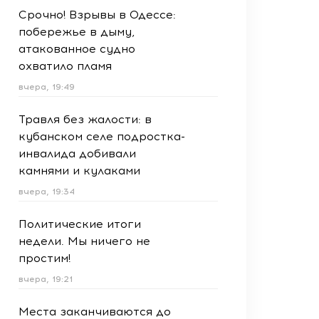
Срочно! Взрывы в Одессе:
побережье в дыму,
атакованное судно
охватило пламя
вчера, 19:49
Травля без жалости: в
кубанском селе подростка-
инвалида добивали
камнями и кулаками
вчера, 19:34
Политические итоги
недели. Мы ничего не
простим!
вчера, 19:21
Места заканчиваются до