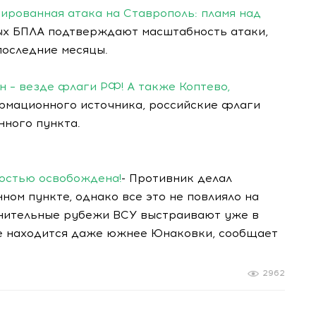
ированная атака на Ставрополь: пламя над
х БПЛА подтверждают масштабность атаки,
последние месяцы.
н – везде флаги РФ! А также Коптево,
мационного источника, российские флаги
нного пункта.
ностью освобождена!
- Противник делал
ном пункте, однако все это не повлияло на
нительные рубежи ВСУ выстраивают уже в
е находится даже южнее Юнаковки, сообщает
2962