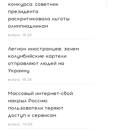
конкурса: советник
президента
раскритиковала льготы
олимпиадникам
вчера, 15:33
Легион иностранцев: зачем
колумбийские картели
отправляют людей на
Украину
вчера, 15:26
Массовый интернет-сбой
накрыл Россию:
пользователи теряют
доступ к сервисам
вчера, 14:06