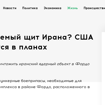
Новости
Политика
Экономика
Жизнь
Происшеств
аемый щит Ирана? США
тся в планах
ничтожить иранский ядерный объект в Фордо
обункерные боеприпасы, необходимые для
мплекса в районе Фордо, расположенного в