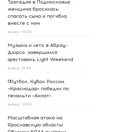
Трагедия в Подмосковье:
женщина бросилась
спасать сына и погибла
вместе с ним
вчера, 13:09
Музыка и лето в Абрау-
Дюрсо: завершился
фестиваль Light Weekend
вчера, 12:39
Футбол. Кубок России.
«Краснодар» победил по
пенальти «Ахмат»
вчера, 12:30
Масштабная атака на
Ярославскую область!
Обломки БПЛА вызвали