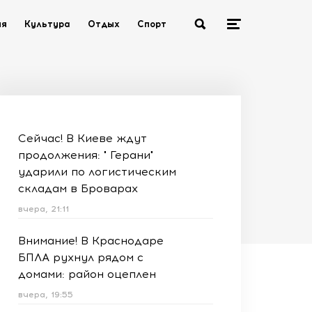
ия
Культура
Отдых
Спорт
Сейчас! В Киеве ждут
продолжения: " Герани"
ударили по логистическим
складам в Броварах
вчера, 21:11
Внимание! В Краснодаре
БПЛА рухнул рядом с
домами: район оцеплен
вчера, 19:55