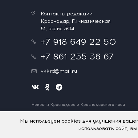
Контакты редакции:
Краснодар, Гимназическая
51, офис 304
+7 918 649 22 50
+7 861 255 36 67
vkkrd@mail.ru
Новости Краснодара и Краснодарского края
Нашли ошибку? Выделите и нажмите Ctrl+Enter.
Спасибо!
Мы используем cookies для улучшения ваше
использовать сайт, вы