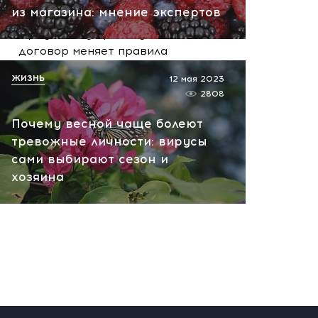
из магазина: мнение экспертов
Иран получает ключ к
Ормузскому проливу: новый
договор меняет правила
игры на Ближнем Востоке
ЖИЗНЬ
12 мая 2023
сегодня, 10:33
2808
Почему весной чаще болеют
тревожные личности: вирусы
сами выбирают сезон и
хозяина