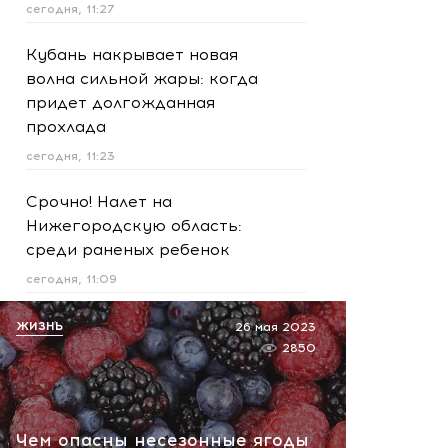
сегодня, 11:27
Кубань накрывает новая
волна сильной жары: когда
придет долгожданная
прохлада
сегодня, 11:23
Срочно! Налет на
Нижегородскую область:
среди раненых ребенок
сегодня, 11:09
Курорты Кубани готовятся
ЖИЗНЬ
26 мая 2023
к угрозам: рядом с пляжами
2850
появились места для
спасения
сегодня, 10:45
Чем опасны несезонные ягоды