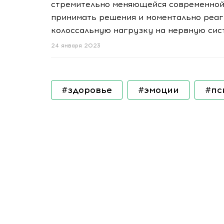
стремительно меняющейся современной 
принимать решения и моментально реаг
колоссальную нагрузку на нервную сис
24 января 2023
#здоровье
#эмоции
#пс