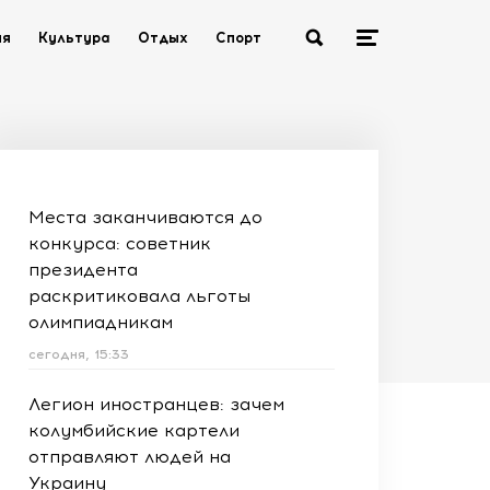
ия
Культура
Отдых
Спорт
Места заканчиваются до
конкурса: советник
президента
раскритиковала льготы
олимпиадникам
сегодня, 15:33
Легион иностранцев: зачем
колумбийские картели
отправляют людей на
Украину