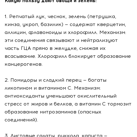
Какую пользу дают овощи и зелень:
1. Репчатый лук, чеснок, зелень (петрушка,
кинза, укроп, базилик) — содержат кверцетин,
аллицин, флавоноиды и хлорофилл. Механизм:
эти соединения связывают и нейтрализуют
часть ГЦА прямо в желудке, снижая их
всасывание. Хлорофилл блокирует образование
канцерогенов.
2. Помидоры и сладкий перец — богаты
ликопином и витамином С. Механизм:
антиоксиданты уменьшают окислительный
стресс от жиров и белков, а витамин С тормозит
образование нитрозаминов (опасных
соединений).
3. Листовые салаты, руккола, капуста —