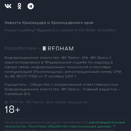
Новости Краснодара и Краснодарского края
Нашли ошибку? Выделите и нажмите Ctrl+Enter. Спасибо!
Разработано —
Информационное агентство «ВК Пресс»
(ИА «ВК Пресс»)
зарегистрировано
в Федеральной службе по надзору
в
сфере связи, информационных
технологий и массовых
коммуникаций
(Роскомнадзор),
регистрационный номер СМИ:
Эл № ФС77-71381
от 17 октября 2017 г.
Учредитель - Общество с ограниченной
ответственностью
Информационное
агентство «ВК Пресс».
Главный редактор —
Ламейкин В.А.
@ 2017 ИА «ВК Пресс»
Все права защищены
18+
На информационном ресурсе применяются
рекомендательные
технологии
.
Политика обработки персональных данных
.
©
Авторское право на систему визуализации содержимого