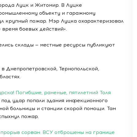
рода Луцк и Житомир. В Луцке
ромышленному объекту и гаражному
нул крупный пожар. Мэр Луцка охарактеризовал
 время боевых действий».
релись склады — местные ресурсы публикуют
 в Днепропетровской, Тернопольской,
бластях.
рска! Погибшие, раненые, пятилетний Толя
 под удар попали здания инфекционного
ной больницы и станции скорой помощи. Там
спыхнул пожар.
й прорыв сорван: ВСУ отброшены на границе