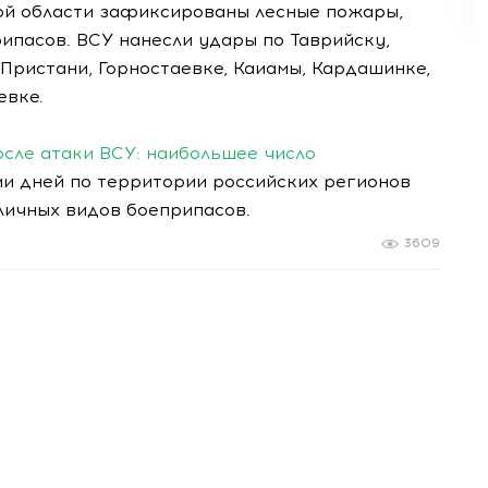
ой области зафиксированы лесные пожары,
ипасов. ВСУ нанесли удары по Таврийску,
 Пристани, Горностаевке, Каиамы, Кардашинке,
евке.
осле атаки ВСУ: наибольшее число
ми дней по территории российских регионов
ичных видов боеприпасов.
3609