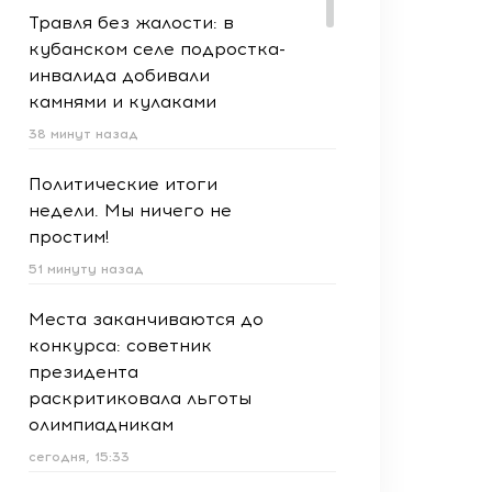
Травля без жалости: в
кубанском селе подростка-
инвалида добивали
камнями и кулаками
38 минут назад
Политические итоги
недели. Мы ничего не
простим!
51 минуту назад
Места заканчиваются до
конкурса: советник
президента
раскритиковала льготы
олимпиадникам
сегодня, 15:33