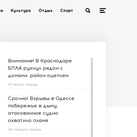
ия
Культура
Отдых
Спорт
Внимание! В Краснодаре
БПЛА рухнул рядом с
домами: район оцеплен
17 минут назад
Срочно! Взрывы в Одессе:
побережье в дыму,
атакованное судно
охватило пламя
23 минуты назад