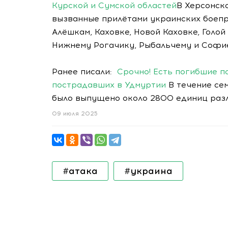
Курской и Сумской областей
В Херсонск
вызванные прилётами украинских боепр
Алёшкам, Каховке, Новой Каховке, Голой
Нижнему Рогачику, Рыбальчему и Софи
Ранее писали:
Срочно! Есть погибшие п
пострадавших в Удмуртии
В течение се
было выпущено около 2800 единиц разл
09 июля 2025
#атака
#украина