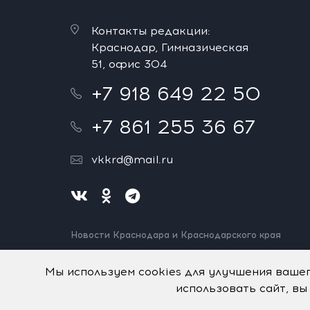
Контакты редакции:
Краснодар, Гимназическая
51, офис 304
+7 918 649 22 50
+7 861 255 36 67
vkkrd@mail.ru
Новости Краснодара и Краснодарского края
Нашли ошибку? Выделите и нажмите Ctrl+Enter.
Спасибо!
Мы используем cookies для улучшения ваше
использовать сайт, вы