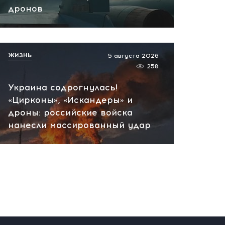
дронов
финансировать Киев и
препятствовать
переговорам
сегодня, 11:27
ЖИЗНЬ
5 августа 2026
258
Украина содрогнулась!
«Цирконы», «Искандеры» и
дроны: российские войска
нанесли массированный удар