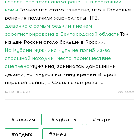
известного телеканала ранены: в состоянии
комы
Только что стало известно, что в Горловке
ранения получили журналисты НТВ.
Девочка с самым редким именем
зарегистрирована в Белгородской области
Так
на две России стало больше в России.
На Кубани мужчина чуть не погиб из-за
страшной находки: место происшествие
оцеплено
Мужчина, занимаясь домашними
делами, наткнулся на мину времен Второй
мировой войны, в Славянском районе.
13 июня 2024
4001
#россия
#кубань
#море
#отдых
#змеи