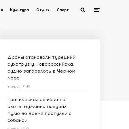
ия
Культура
Отдых
Спорт
Дроны атаковали турецкий
сухогруз у Новороссийска:
судно загорелось в Чёрном
море
вчера, 17:46
Трагическая ошибка на
охоте: мужчина получил
пулю во время прогулки с
собакой
вчера, 17:13