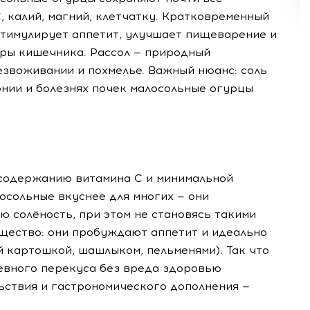
, калий, магний, клетчатку. Кратковременный
стимулирует аппетит, улучшает пищеварение и
ры кишечника. Рассол — природный
езвоживании и похмелье. Важный нюанс: соль
онии и болезнях почек малосольные огурцы
 содержанию витамина С и минимальной
лосольные вкуснее для многих — они
 солёность, при этом не становясь такими
ущество: они пробуждают аппетит и идеально
 картошкой, шашлыком, пельменями). Так что
невного перекуса без вреда здоровью
ьствия и гастрономического дополнения —