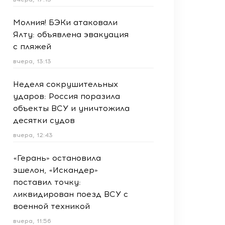
Молния! БЭКи атаковали
Ялту: объявлена эвакуация
с пляжей
вчера, 13:13
Неделя сокрушительных
ударов: Россия поразила
объекты ВСУ и уничтожила
десятки судов
вчера, 12:43
«Герань» остановила
эшелон, «Искандер»
поставил точку:
ликвидирован поезд ВСУ с
военной техникой
вчера, 11:56