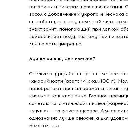
витамины и минералы свежих: витамин С
засол с добавлением укропа и чеснока 
способствует росту полезной микрофло
электролит, помогающий при лёгком об
задерживает воду, поэтому при гиперт
лучше есть умеренно.
Лучше ли они, чем свежие?
Свежие огурцы бесспорно полезнее по
калорийности (всего 14 ккал/100 г). Ма
приобретают пряный аромат и пикантную
кислыми, как квашеные. Главное преим
сочетаются с «тяжёлой» пищей (жареной
«лучше» — понятие вкусовое. Для ежед
однозначно лучше свежие, а для удовол
малосольные.