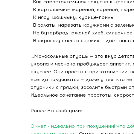
· Как самостоятельная закуска к крепки
· К картошечке: жареной, варёной, пюре
· К мясу, шашлыку, курице-гриль.
· В салаты: нарезать кружками с зелень
· На бутерброд: ржаной хлеб, сливочное
· В окрошку вместо свежих — даёт насы
...Малосольные огурцы — это вкус детст
укропа и чеснока пробуждает аппетит, 
вкуснее. Они просты в приготовлении, н
всегда получаются — даже у тех, кто не
огурчики с грядки, засолить быстрым сп
Идеальное сочетание простоты, скорост
Ранее мы сообщали:
Омлет - идеально при похудении! Что д
увеличить пользу
- Омлет — одно из лучш