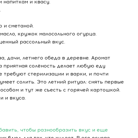
м напиткам и квасу.
.
ю и сметаной.
 масло, кружок малосольного огурца.
щенный рассольный вкус.
ва, дачи, летнего обеда в деревне. Аромат
а приятная солёность делает любую еду
е требуют стерилизации и варки, и почти
 умеет солить. Это летний ритуал: снять первые
особом и тут же съесть с горячей картошкой.
и и вкуса.
обавить, чтобы разнообразить вкус и еще
их блюд для тех, кто худеет. В его основе —