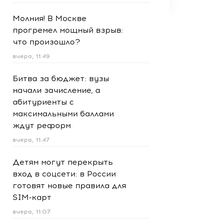
Молния! В Москве
прогремел мощный взрыв:
что произошло?
вчера, 11:49
Битва за бюджет: вузы
начали зачисление, а
абитуриенты с
максимальными баллами
ждут реформ
вчера, 11:47
Детям могут перекрыть
вход в соцсети: в России
готовят новые правила для
SIM-карт
вчера, 11:07