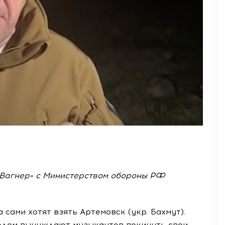
«Вагнер» с Министерством обороны РФ
 сами хотят взять Артемовск (укр. Бахмут).
одом вынуждают музыкантов покинуть свои