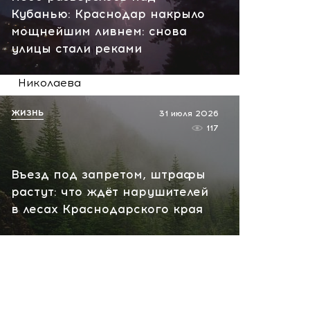
сегодня, 09:57
Кубанью: Краснодар накрыло
мощнейшим ливнем: снова
Сейчас! Поставки для ВСУ
улицы стали реками
сорваны: поражены три
сухогруза и судно в порту
Николаева
сегодня, 09:18
ЖИЗНЬ
31 июля 2026
117
Въезд под запретом, штрафы
растут: что ждёт нарушителей
в лесах Краснодарского края