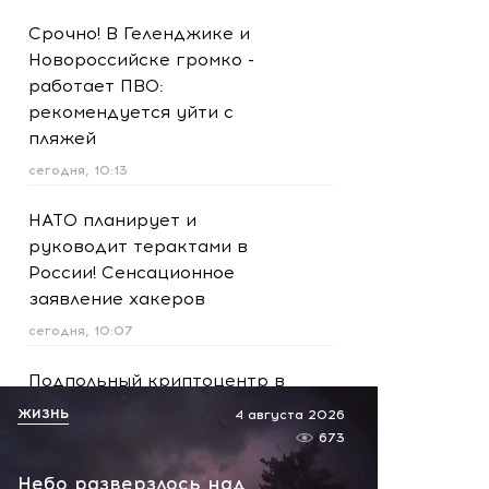
Срочно! В Геленджике и
Новороссийске громко -
работает ПВО:
рекомендуется уйти с
пляжей
сегодня, 10:13
НАТО планирует и
руководит терактами в
России! Сенсационное
заявление хакеров
сегодня, 10:07
Подпольный криптоцентр в
башнях «Москва-Сити»:
ЖИЗНЬ
4 августа 2026
задержаны более 20
673
человек
Небо разверзлось над