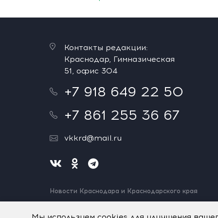
Контакты редакции:
Краснодар, Гимназическая
51, офис 304
+7 918 649 22 50
+7 861 255 36 67
vkkrd@mail.ru
Новости Краснодара и Краснодарского края
Нашли ошибку? Выделите и нажмите Ctrl+Enter.
Спасибо!
Мы используем cookies для улучшения ваше