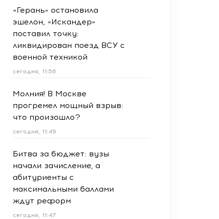
«Герань» остановила
эшелон, «Искандер»
поставил точку:
ликвидирован поезд ВСУ с
военной техникой
сегодня, 11:56
Молния! В Москве
прогремел мощный взрыв:
что произошло?
сегодня, 11:49
Битва за бюджет: вузы
начали зачисление, а
абитуриенты с
максимальными баллами
ждут реформ
сегодня, 11:47