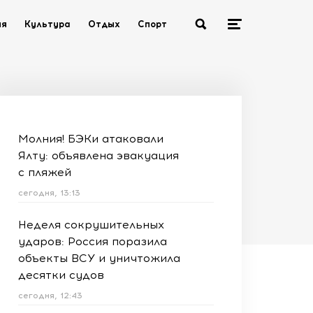
ия
Культура
Отдых
Спорт
Молния! БЭКи атаковали
Ялту: объявлена эвакуация
с пляжей
сегодня, 13:13
Неделя сокрушительных
ударов: Россия поразила
объекты ВСУ и уничтожила
десятки судов
сегодня, 12:43