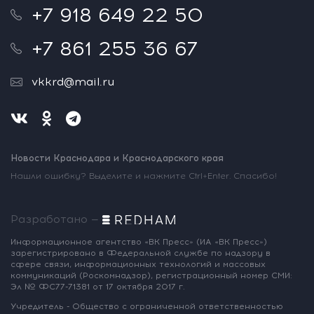
+7 918 649 22 50
+7 861 255 36 67
vkkrd@mail.ru
Новости Краснодара и Краснодарского края
Нашли ошибку? Выделите и нажмите Ctrl+Enter. Спасибо!
Разработано —
Информационное агентство «ВК Пресс»
(ИА «ВК Пресс»)
зарегистрировано
в Федеральной службе по надзору
в
сфере связи, информационных
технологий и массовых
коммуникаций
(Роскомнадзор),
регистрационный номер СМИ:
Эл № ФС77-71381
от 17 октября 2017 г.
Учредитель - Общество с ограниченной
ответственностью