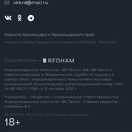
vkkrd@mail.ru
Новости Краснодара и Краснодарского края
Нашли ошибку? Выделите и нажмите Ctrl+Enter. Спасибо!
Разработано —
Информационное агентство «ВК Пресс»
(ИА «ВК Пресс»)
зарегистрировано
в Федеральной службе по надзору
в
сфере связи, информационных
технологий и массовых
коммуникаций
(Роскомнадзор),
регистрационный номер СМИ:
Эл № ФС77-71381
от 17 октября 2017 г.
Учредитель - Общество с ограниченной
ответственностью
Информационное
агентство «ВК Пресс».
Главный редактор —
Ламейкин В.А.
@ 2017 ИА «ВК Пресс»
Все права защищены
18+