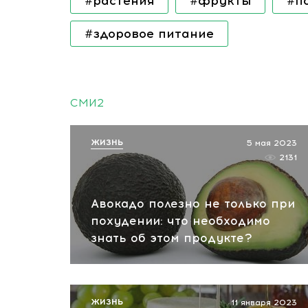
#растения
#фрукты
#п
#здоровое питание
СМИ2
ЖИЗНЬ
5 мая 2023
2131
Авокадо полезно не только при
похудении: что необходимо
знать об этом продукте?
ЖИЗНЬ
11 января 2023