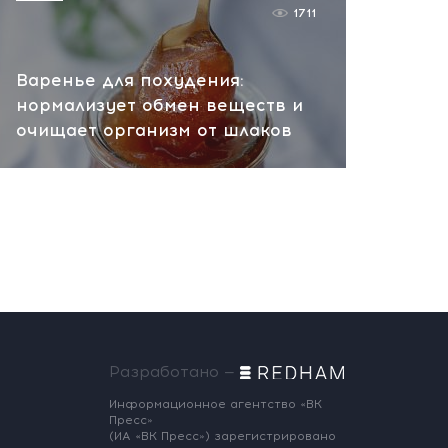
1711
Варенье для похудения:
нормализует обмен веществ и
очищает организм от шлаков
Разработано —
Информационное агентство «ВК
Пресс»
(ИА «ВК Пресс») зарегистрировано