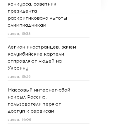
конкурса: советник
президента
раскритиковала льготы
олимпиадникам
вчера, 15:33
Легион иностранцев: зачем
колумбийские картели
отправляют людей на
Украину
вчера, 15:26
Массовый интернет-сбой
накрыл Россию:
пользователи теряют
доступ к сервисам
вчера, 14:06