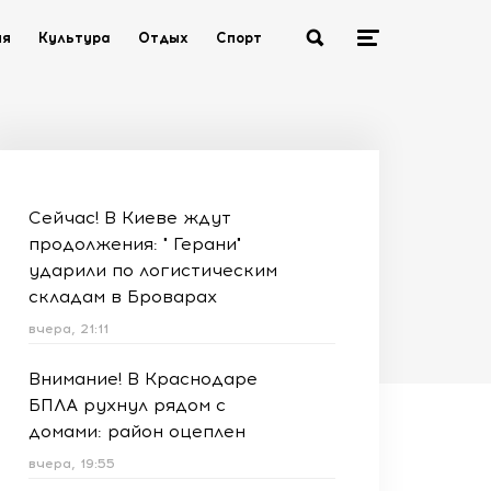
ия
Культура
Отдых
Спорт
Сейчас! В Киеве ждут
продолжения: " Герани"
ударили по логистическим
складам в Броварах
вчера, 21:11
Внимание! В Краснодаре
БПЛА рухнул рядом с
домами: район оцеплен
вчера, 19:55