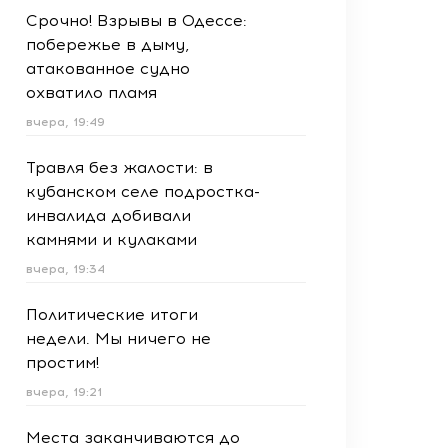
Срочно! Взрывы в Одессе:
побережье в дыму,
атакованное судно
охватило пламя
вчера, 19:49
Травля без жалости: в
кубанском селе подростка-
инвалида добивали
камнями и кулаками
вчера, 19:34
Политические итоги
недели. Мы ничего не
простим!
вчера, 19:21
Места заканчиваются до