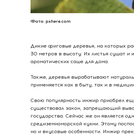
Фото: pxhere.com
Дикие фиговые деревья, на которых рас
30 метров в высоту. Их листья сушат и
ароматических саше для дома.
Также, деревья вырабатывают натуральн
применяется как в быту, так и в медицин
Свою популярность инжир приобрел еще
существовал закон, запрещающий выво
государства. Сейчас же он является од
средиземноморской кухни. Этому поспос
но и вкусовые особенности. Инжир прек