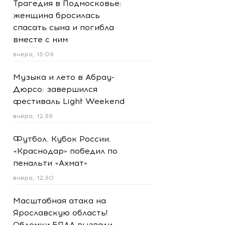
Трагедия в Подмосковье:
женщина бросилась
спасать сына и погибла
вместе с ним
вчера, 13:09
Музыка и лето в Абрау-
Дюрсо: завершился
фестиваль Light Weekend
вчера, 12:39
Футбол. Кубок России.
«Краснодар» победил по
пенальти «Ахмат»
вчера, 12:30
Масштабная атака на
Ярославскую область!
Обломки БПЛА вызвали