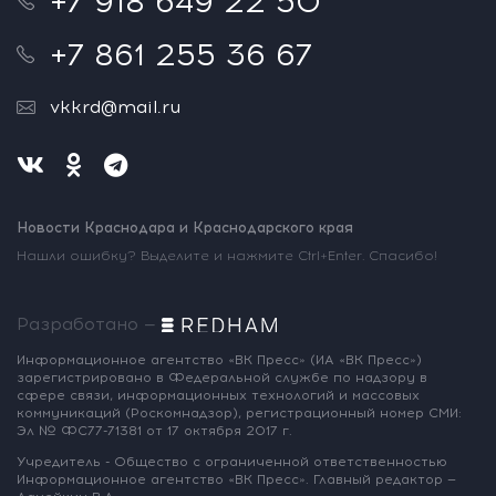
+7 918 649 22 50
+7 861 255 36 67
vkkrd@mail.ru
Новости Краснодара и Краснодарского края
Нашли ошибку? Выделите и нажмите Ctrl+Enter. Спасибо!
Разработано —
Информационное агентство «ВК Пресс»
(ИА «ВК Пресс»)
зарегистрировано
в Федеральной службе по надзору
в
сфере связи, информационных
технологий и массовых
коммуникаций
(Роскомнадзор),
регистрационный номер СМИ:
Эл № ФС77-71381
от 17 октября 2017 г.
Учредитель - Общество с ограниченной
ответственностью
Информационное
агентство «ВК Пресс».
Главный редактор —