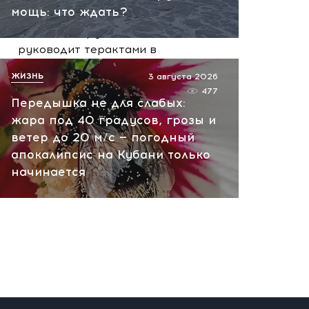
сегодня, 10:13
мощь: что ждать?
НАТО планирует и
руководит терактами в
России! Сенсационное
ЖИЗНЬ
3 августа 2026
заявление хакеров
477
Передышка не для слабых:
сегодня, 10:07
жара под 40 градусов, грозы и
ветер до 20 м/с — погодный
апокалипсис на Кубани только
начинается