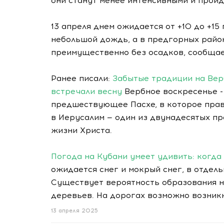
они станут менее интенсивными и пройд
13 апреля днем ожидается от +10 до +15
небольшой дождь, а в предгорных район
преимущественно без осадков, сообщае
Ранее писали:
Забытые традиции на Верб
встречали весну
Вербное воскресенье -
предшествующее Пасхе, в которое прав
в Иерусалим — один из двунадесятых п
жизни Христа.
Погода на Кубани умеет удивить: когд
ожидается снег и мокрый снег, в отдел
Существует вероятность образования н
деревьев. На дорогах возможно возник
13 апреля 2025