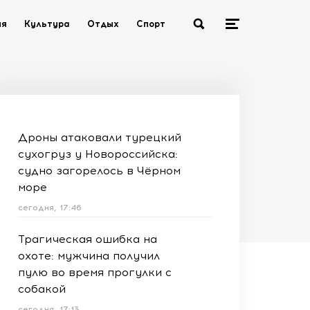
ия
Культура
Отдых
Спорт
Дроны атаковали турецкий
сухогруз у Новороссийска:
судно загорелось в Чёрном
море
сегодня, 17:46
Трагическая ошибка на
охоте: мужчина получил
пулю во время прогулки с
собакой
сегодня, 17:13