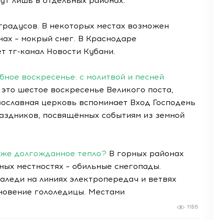
ут лишь в отдельных районах.
 градусов. В некоторых местах возможен
ах – мокрый снег. В Краснодаре
т тг-канал Новости Кубани.
ное воскресенье: с молитвой и песней
 это шестое воскресенье Великого поста,
ославная церковь вспоминает Вход Господень
раздников, посвящённых событиям из земной
а же долгожданное тепло?
В горных районах
ьных местностях – обильные снегопады.
аледи на линиях электропередач и ветвях
новение гололедицы. Местами
1186