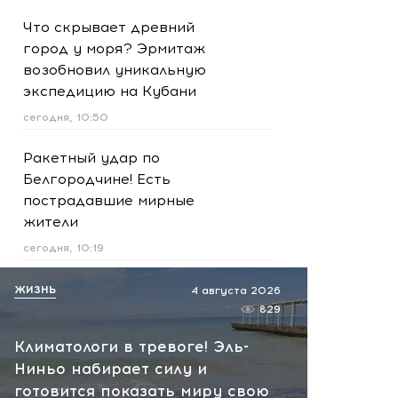
Что скрывает древний
город у моря? Эрмитаж
возобновил уникальную
экспедицию на Кубани
сегодня, 10:50
Ракетный удар по
Белгородчине! Есть
пострадавшие мирные
жители
сегодня, 10:19
Срочно! В Геленджике и
ЖИЗНЬ
4 августа 2026
Новороссийске громко -
829
работает ПВО:
Климатологи в тревоге! Эль-
рекомендуется уйти с
Ниньо набирает силу и
пляжей
готовится показать миру свою