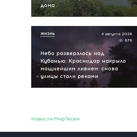
дома
ЖИЗНЬ
4 августа 2026
676
Небо разверзлось над
Кубанью: Краснодар накрыло
мощнейшим ливнем: снова
улицы стали реками
Новости МирТесен