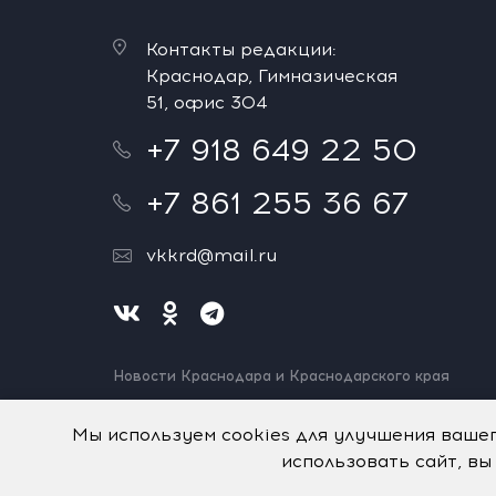
Контакты редакции:
Краснодар, Гимназическая
51, офис 304
+7 918 649 22 50
+7 861 255 36 67
vkkrd@mail.ru
Новости Краснодара и Краснодарского края
Нашли ошибку? Выделите и нажмите Ctrl+Enter.
Спасибо!
Мы используем cookies для улучшения ваше
использовать сайт, вы