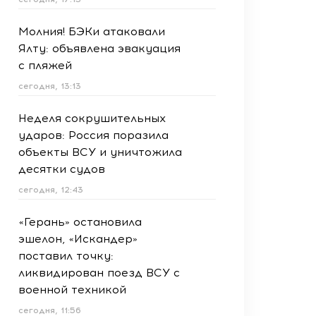
Молния! БЭКи атаковали
Ялту: объявлена эвакуация
с пляжей
сегодня, 13:13
Неделя сокрушительных
ударов: Россия поразила
объекты ВСУ и уничтожила
десятки судов
сегодня, 12:43
«Герань» остановила
эшелон, «Искандер»
поставил точку:
ликвидирован поезд ВСУ с
военной техникой
сегодня, 11:56