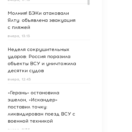
Молния! БЭКи атаковали
Ялту: объявлена эвакуация
с пляжей
вчера, 13:13
Неделя сокрушительных
ударов: Россия поразила
объекты ВСУ и уничтожила
десятки судов
вчера, 12:43
«Герань» остановила
эшелон, «Искандер»
поставил точку:
ликвидирован поезд ВСУ с
военной техникой
вчера, 11:56