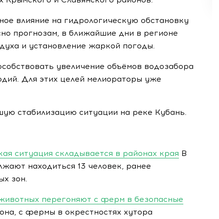
ьное влияние на гидрологическую обстановку
сно прогнозам, в ближайшие дни в регионе
уха и установление жаркой погоды.
особствовать увеличение объёмов водозабора
одий. Для этих целей мелиораторы уже
ую стабилизацию ситуации на реке Кубань.
кая ситуация складывается в районах края
В
жают находиться 13 человек, ранее
х зон.
а животных перегоняют с ферм в безопасные
на, с фермы в окрестностях хутора