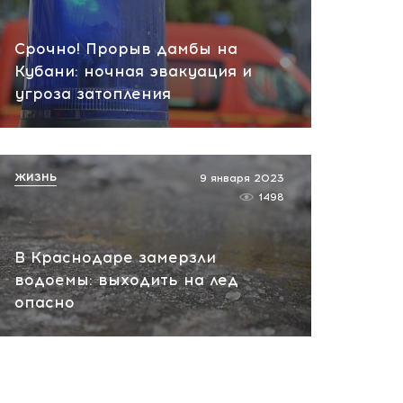
вчера, 10:13
НАТО планирует и
Срочно! Прорыв дамбы на
руководит терактами в
Кубани: ночная эвакуация и
России! Сенсационное
угроза затопления
заявление хакеров
вчера, 10:07
ЖИЗНЬ
9 января 2023
1498
В Краснодаре замерзли
водоемы: выходить на лед
опасно