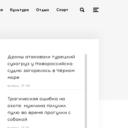
ия
Культура
Отдых
Спорт
Дроны атаковали турецкий
сухогруз у Новороссийска:
судно загорелось в Чёрном
море
вчера, 17:46
Трагическая ошибка на
охоте: мужчина получил
пулю во время прогулки с
собакой
вчера, 17:13