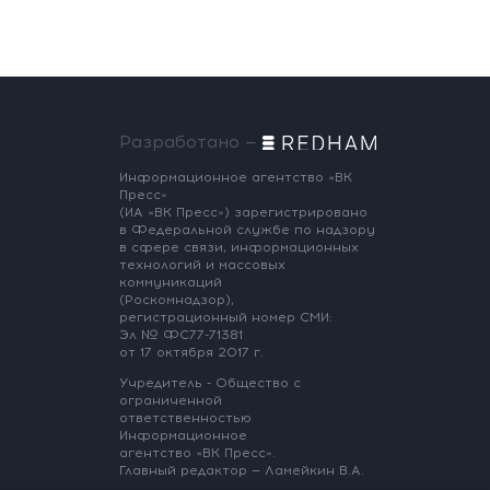
Разработано —
Информационное агентство «ВК
Пресс»
(ИА «ВК Пресс») зарегистрировано
в Федеральной службе по надзору
в сфере связи, информационных
технологий и массовых
коммуникаций
(Роскомнадзор),
регистрационный номер СМИ:
Эл № ФС77-71381
от 17 октября 2017 г.
Учредитель - Общество с
ограниченной
ответственностью
Информационное
агентство «ВК Пресс».
Главный редактор — Ламейкин В.А.