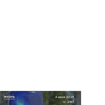
Что скрывает древний
город у моря? Эрмитаж
возобновил уникальную
экспедицию на Кубани
вчера, 10:50
Ракетный удар по
Белгородчине! Есть
пострадавшие мирные
жители
вчера, 10:19
Срочно! В Геленджике и
Новороссийске громко -
работает ПВО:
рекомендуется уйти с
ЖИЗНЬ
4 июня 2026
пляжей
2187