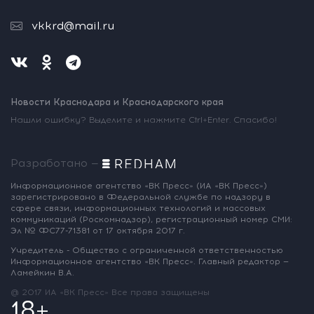
vkkrd@mail.ru
Новости Краснодара и Краснодарского края
Нашли ошибку? Выделите и нажмите Ctrl+Enter. Спасибо!
Разработано —
Информационное агентство «ВК Пресс»
(ИА «ВК Пресс»)
зарегистрировано
в Федеральной службе по надзору
в
сфере связи, информационных
технологий и массовых
коммуникаций
(Роскомнадзор),
регистрационный номер СМИ:
Эл № ФС77-71381
от 17 октября 2017 г.
Учредитель - Общество с ограниченной
ответственностью
Информационное
агентство «ВК Пресс».
Главный редактор —
Ламейкин В.А.
@ 2017 ИА «ВК Пресс»
Все права защищены
18+