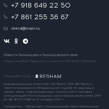
+7 918 649 22 50
+7 861 255 36 67
vkkrd@mail.ru
Новости Краснодара и Краснодарского края
Нашли ошибку? Выделите и нажмите Ctrl+Enter. Спасибо!
Разработано —
Информационное агентство «ВК Пресс»
(ИА «ВК Пресс»)
зарегистрировано
в Федеральной службе по надзору
в
сфере связи, информационных
технологий и массовых
коммуникаций
(Роскомнадзор),
регистрационный номер СМИ:
Эл № ФС77-71381
от 17 октября 2017 г.
Учредитель - Общество с ограниченной
ответственностью