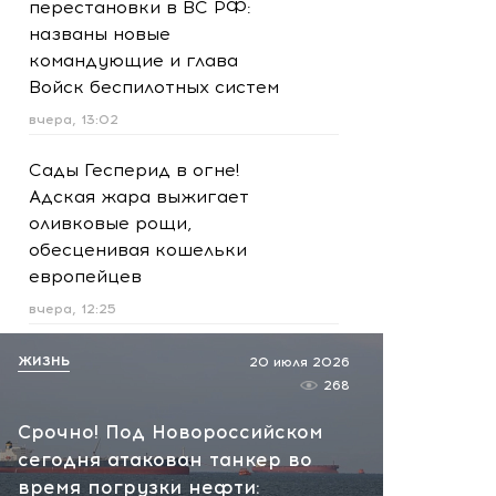
перестановки в ВС РФ:
названы новые
командующие и глава
Войск беспилотных систем
вчера, 13:02
Сады Гесперид в огне!
Адская жара выжигает
оливковые рощи,
обесценивая кошельки
европейцев
вчера, 12:25
Туман, болезнь и опасная
ЖИЗНЬ
20 июля 2026
тропа: спасатели провели
268
сложную эвакуацию семьи
Срочно! Под Новороссийском
в горах Сочи
сегодня атакован танкер во
вчера, 12:16
время погрузки нефти: