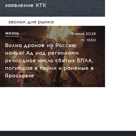
заявление КТК
Не только кофе: скачок
какао на 27% и тревожный
звонок для рынка
вчера, 12:13
ЖИЗНЬ
6 июля 2026
1330
Волна дронов на Россию
ночью! Ад над регионами:
рекордное число сбитых БПЛА,
погибшая в Керчи и раненые в
Ярославле