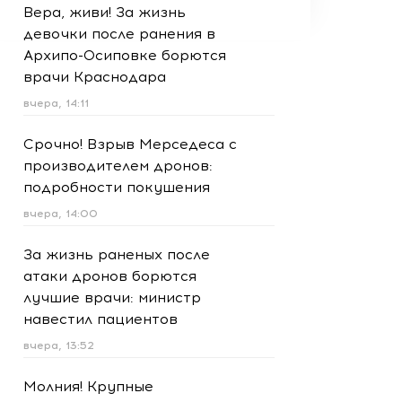
Вера, живи! За жизнь
девочки после ранения в
Архипо-Осиповке борются
врачи Краснодара
вчера, 14:11
Срочно! Взрыв Мерседеса с
производителем дронов:
подробности покушения
вчера, 14:00
За жизнь раненых после
атаки дронов борются
лучшие врачи: министр
навестил пациентов
вчера, 13:52
Молния! Крупные