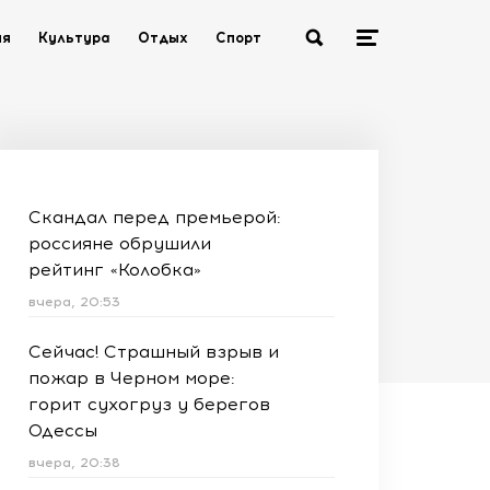
ия
Культура
Отдых
Спорт
Скандал перед премьерой:
россияне обрушили
рейтинг «Колобка»
вчера, 20:53
Сейчас! Страшный взрыв и
пожар в Черном море:
горит сухогруз у берегов
Одессы
вчера, 20:38