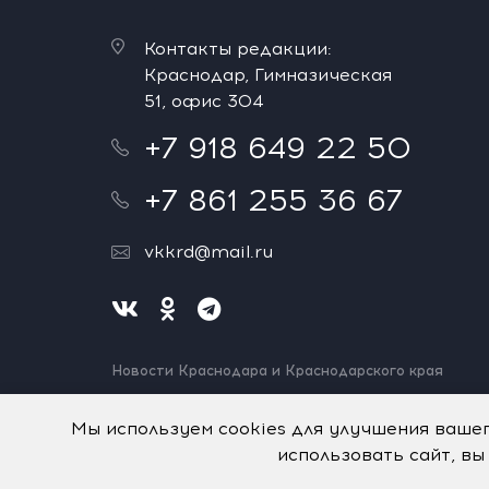
Контакты редакции:
Краснодар, Гимназическая
51, офис 304
+7 918 649 22 50
+7 861 255 36 67
vkkrd@mail.ru
Новости Краснодара и Краснодарского края
Нашли ошибку? Выделите и нажмите Ctrl+Enter.
Спасибо!
Мы используем cookies для улучшения ваше
использовать сайт, вы