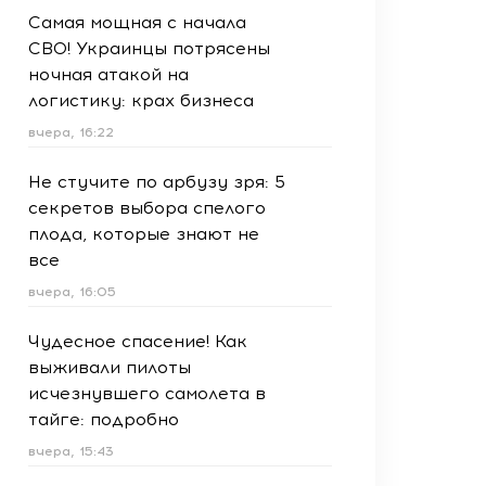
Самая мощная с начала
СВО! Украинцы потрясены
ночная атакой на
логистику: крах бизнеса
вчера, 16:22
Не стучите по арбузу зря: 5
секретов выбора спелого
плода, которые знают не
все
вчера, 16:05
Чудесное спасение! Как
выживали пилоты
исчезнувшего самолета в
тайге: подробно
вчера, 15:43