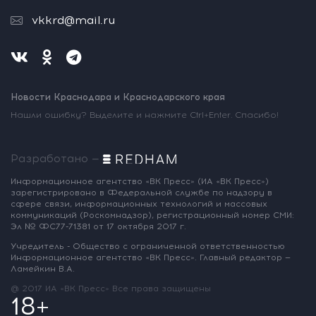
vkkrd@mail.ru
Новости Краснодара и Краснодарского края
Нашли ошибку? Выделите и нажмите Ctrl+Enter. Спасибо!
Разработано —
Информационное агентство «ВК Пресс»
(ИА «ВК Пресс»)
зарегистрировано
в Федеральной службе по надзору
в
сфере связи, информационных
технологий и массовых
коммуникаций
(Роскомнадзор),
регистрационный номер СМИ:
Эл № ФС77-71381
от 17 октября 2017 г.
Учредитель - Общество с ограниченной
ответственностью
Информационное
агентство «ВК Пресс».
Главный редактор —
Ламейкин В.А.
@ 2017 ИА «ВК Пресс»
Все права защищены
18+