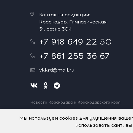
Контакты редакции:
Краснодар, Гимназическая
51, офис 304
+7 918 649 22 50
+7 861 255 36 67
vkkrd@mail.ru
Новости Краснодара и Краснодарского края
Нашли ошибку? Выделите и нажмите Ctrl+Enter.
Спасибо!
Мы используем cookies для улучшения ваше
использовать сайт, вы