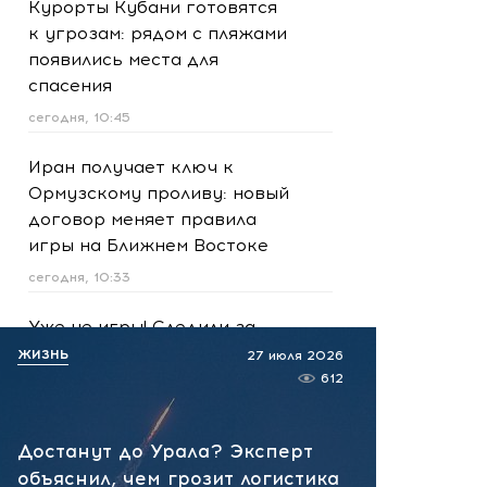
Курорты Кубани готовятся
к угрозам: рядом с пляжами
появились места для
спасения
сегодня, 10:45
Иран получает ключ к
Ормузскому проливу: новый
договор меняет правила
игры на Ближнем Востоке
сегодня, 10:33
Уже не игры! Следили за
военными и готовили
ЖИЗНЬ
27 июля 2026
взрыв: ФСБ раскрыла
612
опасный план подростков
сегодня, 10:09
Достанут до Урала? Эксперт
объяснил, чем грозит логистика
Трамп дал Киеву новые