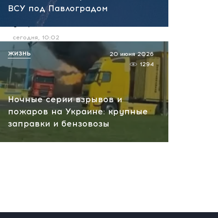
ВСУ под Павлоградом
глаза: США вновь наводят
удары по России
сегодня, 10:02
ЖИЗНЬ
20 июня 2026
1294
Ночные серии взрывов и
пожаров на Украине: крупные
заправки и бензовозы