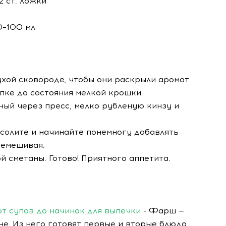
2 ст. ложки
0–100 мл
ухой сковороде, чтобы они раскрыли аромат.
упке до состояния мелкой крошки.
ный через пресс, мелко рубленую кинзу и
посолите и начинайте понемногу добавлять
ремешивая.
й сметаны. Готово! Приятного аппетита.
от супов до начинок для выпечки
- Фарш —
е. Из него готовят первые и вторые блюда,