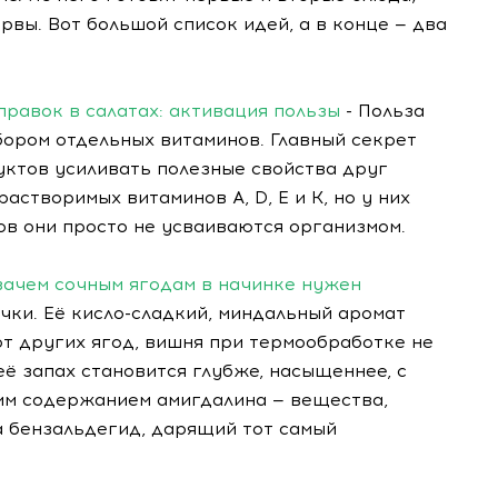
рвы. Вот большой список идей, а в конце — два
равок в салатах: активация пользы
- Польза
бором отдельных витаминов. Главный секрет
уктов усиливать полезные свойства друг
створимых витаминов A, D, E и K, но у них
ов они просто не усваиваются организмом.
зачем сочным ягодам в начинке нужен
чки. Её кисло-сладкий, миндальный аромат
от других ягод, вишня при термообработке не
её запах становится глубже, насыщеннее, с
ким содержанием амигдалина — вещества,
а бензальдегид, дарящий тот самый