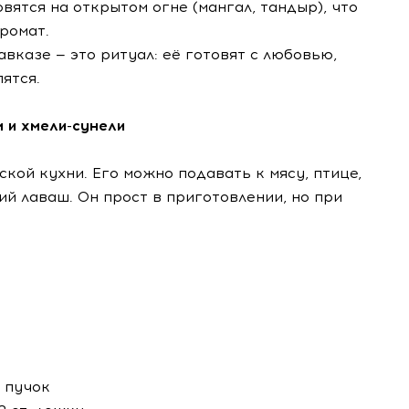
овятся на открытом огне (мангал, тандыр), что
ромат.
авказе — это ритуал: её готовят с любовью,
ятся.
м и хмели-сунели
ской кухни. Его можно подавать к мясу, птице,
й лаваш. Он прост в приготовлении, но при
й пучок