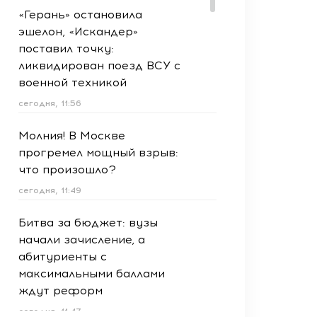
«Герань» остановила
эшелон, «Искандер»
поставил точку:
ликвидирован поезд ВСУ с
военной техникой
сегодня, 11:56
Молния! В Москве
прогремел мощный взрыв:
что произошло?
сегодня, 11:49
Битва за бюджет: вузы
начали зачисление, а
абитуриенты с
максимальными баллами
ждут реформ
сегодня, 11:47