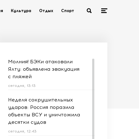
ия
Культура
Отдых
Спорт
Молния! БЭКи атаковали
Ялту: объявлена эвакуация
с пляжей
сегодня, 13:13
Неделя сокрушительных
ударов: Россия поразила
объекты ВСУ и уничтожила
десятки судов
сегодня, 12:43