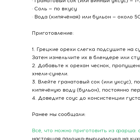
· Гранатовый сок (или винный уксус) — 1–
· Соль — по вкусу
· Вода (кипячёная) или бульон — около 5
Приготовление:
1. Грецкие орехи слегка подсушите на с
Затем измельчите их в блендере или ст
2. Добавьте к орехам чеснок, пропущен
хмели-сунели.
3. Влейте гранатовый сок (или уксус), 
кипячёную воду (бульон), постоянно пе
4. Доведите соус до консистенции густо
Ранее мы сообщали:
Всё, что можно приготовить из фарша: 
настоящая палочка-выручалочка на кухн