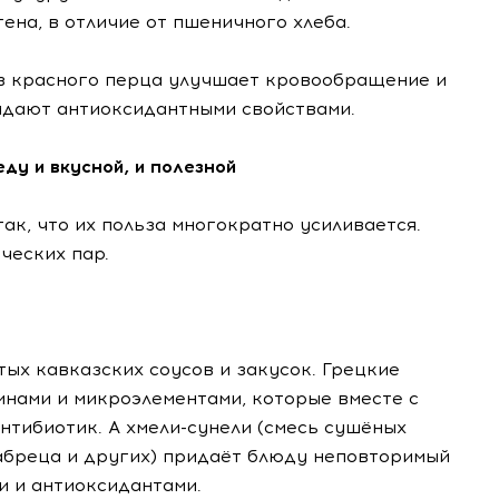
ена, в отличие от пшеничного хлеба.
из красного перца улучшает кровообращение и
адают антиоксидантными свойствами.
ду и вкусной, и полезной
ак, что их польза многократно усиливается.
ческих пар.
тых кавказских соусов и закусок. Грецкие
инами и микроэлементами, которые вместе с
тибиотик. А хмели-сунели (смесь сушёных
чабреца и других) придаёт блюду неповторимый
и и антиоксидантами.