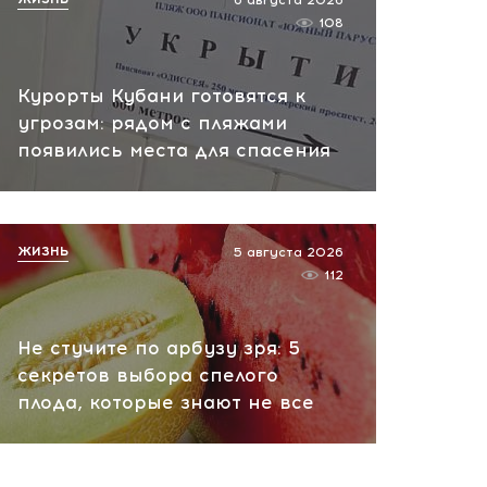
6 августа 2026
пожар на НПЗ
108
вчера, 12:18
Курорты Кубани готовятся к
угрозам: рядом с пляжами
появились места для спасения
ЖИЗНЬ
5 августа 2026
112
Не стучите по арбузу зря: 5
секретов выбора спелого
плода, которые знают не все