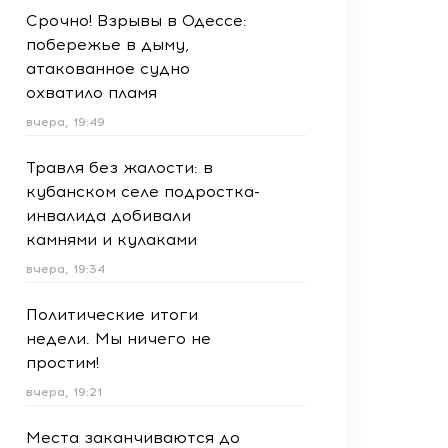
Срочно! Взрывы в Одессе:
побережье в дыму,
атакованное судно
охватило пламя
вчера, 19:49
Травля без жалости: в
кубанском селе подростка-
инвалида добивали
камнями и кулаками
вчера, 19:34
Политические итоги
недели. Мы ничего не
простим!
вчера, 19:21
Места заканчиваются до