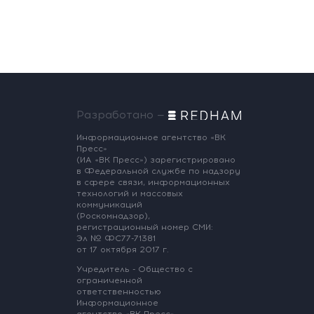
Разработано —
Информационное агентство «ВК
Пресс»
(ИА «ВК Пресс») зарегистрировано
в Федеральной службе по надзору
в сфере связи, информационных
технологий и массовых
коммуникаций
(Роскомнадзор),
регистрационный номер СМИ:
Эл № ФС77-71381
от 17 октября 2017 г.
Учредитель - Общество с
ограниченной
ответственностью
Информационное