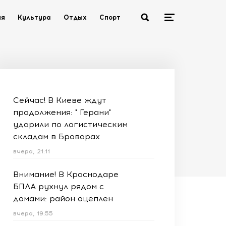
ия
Культура
Отдых
Спорт
Сейчас! В Киеве ждут
продолжения: " Герани"
ударили по логистическим
складам в Броварах
вчера, 21:11
Внимание! В Краснодаре
БПЛА рухнул рядом с
домами: район оцеплен
вчера, 19:55