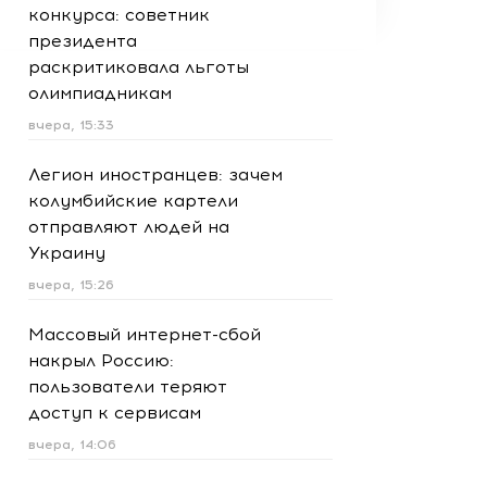
конкурса: советник
президента
раскритиковала льготы
олимпиадникам
вчера, 15:33
Легион иностранцев: зачем
колумбийские картели
отправляют людей на
Украину
вчера, 15:26
Массовый интернет-сбой
накрыл Россию:
пользователи теряют
доступ к сервисам
вчера, 14:06