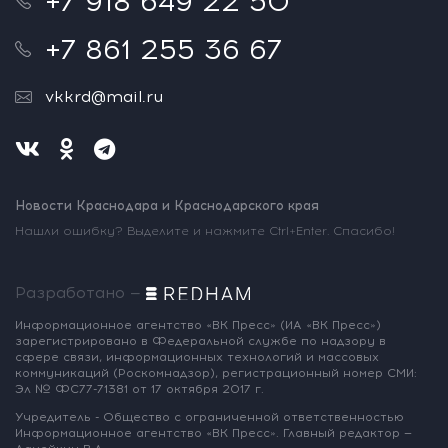
+7 918 649 22 50
+7 861 255 36 67
vkkrd@mail.ru
Новости Краснодара и Краснодарского края
Нашли ошибку? Выделите и нажмите Ctrl+Enter. Спасибо!
Разработано —
Информационное агентство «ВК Пресс»
(ИА «ВК Пресс»)
зарегистрировано
в Федеральной службе по надзору
в
сфере связи, информационных
технологий и массовых
коммуникаций
(Роскомнадзор),
регистрационный номер СМИ:
Эл № ФС77-71381
от 17 октября 2017 г.
Учредитель - Общество с ограниченной
ответственностью
Информационное
агентство «ВК Пресс».
Главный редактор —