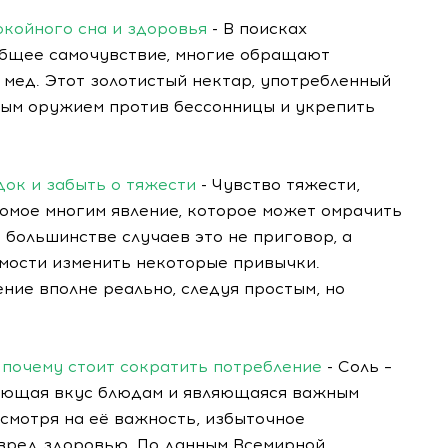
окойного сна и здоровья
- В поисках
общее самочувствие, многие обращают
 мед. Этот золотистый нектар, употребленный
ным оружием против бессонницы и укрепить
док и забыть о тяжести
- Чувство тяжести,
омое многим явление, которое может омрачить
 большинстве случаев это не приговор, а
имости изменить некоторые привычки.
ие вполне реально, следуя простым, но
и почему стоит сократить потребление
- Соль –
дающая вкус блюдам и являющаяся важным
есмотря на её важность, избыточное
вред здоровью. По данным Всемирной