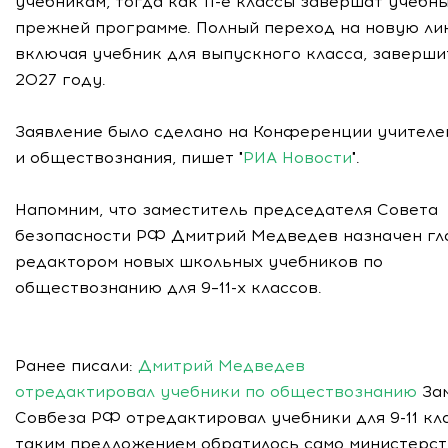
учебникам, тогда как 11-е классы завершат учебн
прежней программе. Полный переход на новую ли
включая учебник для выпускного класса, заверши
2027 году.
Заявление было сделано на Конференции учителе
и обществознания, пишет "
РИА Новости
".
Напомним, что заместитель председателя Совета
безопасности РФ Дмитрий Медведев назначен гл
редактором новых школьных учебников по
обществознанию для 9–11-х классов.
Ранее писали:
Дмитрий Медведев
отредактировал учебники по обществознанию
За
Совбеза РФ отредактировал учебники для 9-11 кла
таким предложением обратилось само министерст