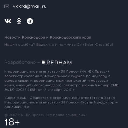
vkkrd@mail.ru
Новости Краснодара и Краснодарского края
Нашли ошибку? Выделите и нажмите Ctrl+Enter. Спасибо!
Разработано —
Информационное агентство «ВК Пресс»
(ИА «ВК Пресс»)
зарегистрировано
в Федеральной службе по надзору
в
сфере связи, информационных
технологий и массовых
коммуникаций
(Роскомнадзор),
регистрационный номер СМИ:
Эл № ФС77-71381
от 17 октября 2017 г.
Учредитель - Общество с ограниченной
ответственностью
Информационное
агентство «ВК Пресс».
Главный редактор —
Ламейкин В.А.
@ 2017 ИА «ВК Пресс»
Все права защищены
18+