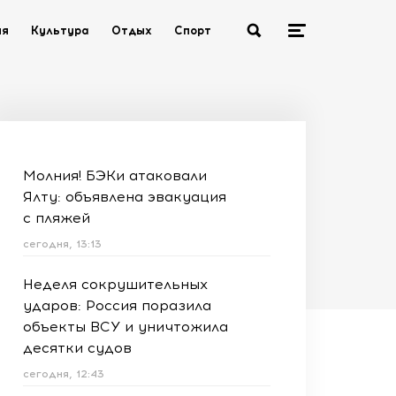
ия
Культура
Отдых
Спорт
Молния! БЭКи атаковали
Ялту: объявлена эвакуация
с пляжей
сегодня, 13:13
Неделя сокрушительных
ударов: Россия поразила
объекты ВСУ и уничтожила
десятки судов
сегодня, 12:43