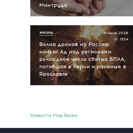
Минтруда
ЖИЗНЬ
6 июля 2026
1334
Волна дронов на Россию
ночью! Ад над регионами:
рекордное число сбитых БПЛА,
погибшая в Керчи и раненые в
Ярославле
Новости МирТесен