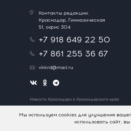
Контакты редакции:
Краснодар, Гимназическая
51, офис 304
+7 918 649 22 50
+7 861 255 36 67
vkkrd@mail.ru
Новости Краснодара и Краснодарского края
Нашли ошибку? Выделите и нажмите Ctrl+Enter.
Спасибо!
Мы используем cookies для улучшения ваше
использовать сайт, вы