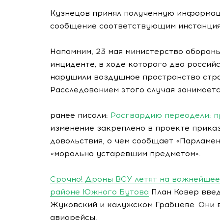
Кузнецов принял полученную информаци
сообщение соответствующим инстанция
Напомним, 23 мая министерство оборо
инциденте, в ходе которого два росси
нарушили воздушное пространство стра
Расследованием этого случая занимает
ранее писали:
Росгвардию переодели: п
изменение закреплено в проекте прика
довольствия, о чем сообщает «Парламен
«морально устаревшим предметом».
Срочно! Дроны ВСУ летят на важнейшее
районе Южного Бутова
План Ковер введ
Жуковский и калужском Грабцеве. Они 
авиарейсы.