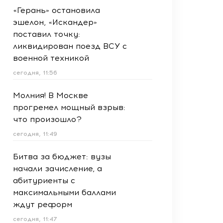
«Герань» остановила
эшелон, «Искандер»
поставил точку:
ликвидирован поезд ВСУ с
военной техникой
сегодня, 11:56
Молния! В Москве
прогремел мощный взрыв:
что произошло?
сегодня, 11:49
Битва за бюджет: вузы
начали зачисление, а
абитуриенты с
максимальными баллами
ждут реформ
сегодня, 11:47