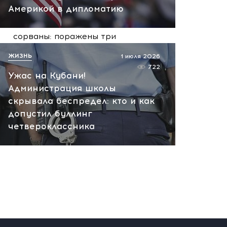
сегодня, 09:57
Америкой в дипломатию
Сейчас! Поставки для ВСУ
сорваны: поражены три
сухогруза и судно в порту
ЖИЗНЬ
1 июля 2026
Николаева
722
Ужас на Кубани!
сегодня, 09:18
Администрация школы
скрывала беспредел: кто и как
допустил буллинг
четвероклассника