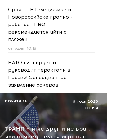
Срочно! В Геленджике и
Новороссийске громко -
работает ПВО:
рекомендуется уйти с
пляжей
сегодня, 10:13
НАТО планирует и
руководит терактами в
России! Сенсационное
заявление хакеров
сегодня, 10:07
ПОЛИТИКА
9 июля 2026
Подпольный криптоцентр в
194
башнях «Москва-Сити»:
задержаны более 20
ТРАМП — и не друг и не враг,
человек
или почему нельзя играть с