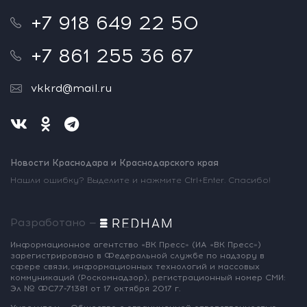
+7 918 649 22 50
+7 861 255 36 67
vkkrd@mail.ru
Новости Краснодара и Краснодарского края
Нашли ошибку? Выделите и нажмите Ctrl+Enter. Спасибо!
Разработано —
Информационное агентство «ВК Пресс»
(ИА «ВК Пресс»)
зарегистрировано
в Федеральной службе по надзору
в
сфере связи, информационных
технологий и массовых
коммуникаций
(Роскомнадзор),
регистрационный номер СМИ:
Эл № ФС77-71381
от 17 октября 2017 г.