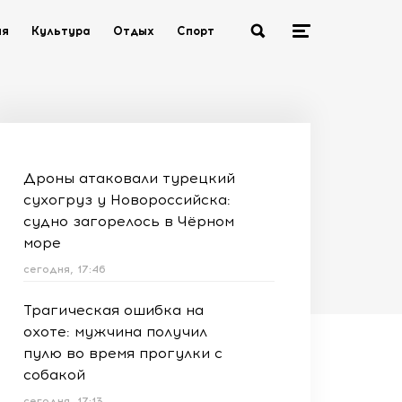
ия
Культура
Отдых
Спорт
Дроны атаковали турецкий
сухогруз у Новороссийска:
судно загорелось в Чёрном
море
сегодня, 17:46
Трагическая ошибка на
охоте: мужчина получил
пулю во время прогулки с
собакой
сегодня, 17:13