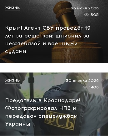
сегодня, 10:13
ЖИЗНЬ
25 июня 2026
НАТО планирует и
305
руководит терактами в
Крым! Агент СБУ проведёт 19
России! Сенсационное
лет за решёткой: шпионил за
заявление хакеров
нефтебазой и военными
сегодня, 10:07
судами
ЖИЗНЬ
30 апреля 2026
1406
Предатель в Краснодаре!
Фотографировал НПЗ и
передавал спецслужбам
Украины