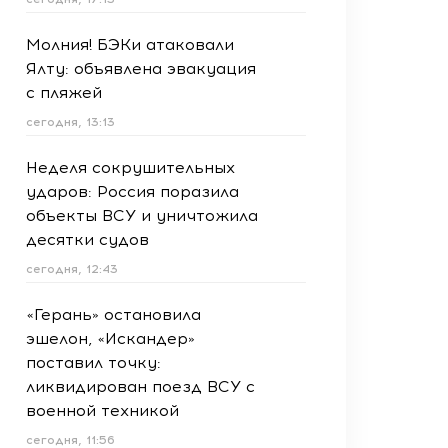
Молния! БЭКи атаковали
Ялту: объявлена эвакуация
с пляжей
сегодня, 13:13
Неделя сокрушительных
ударов: Россия поразила
объекты ВСУ и уничтожила
десятки судов
сегодня, 12:43
«Герань» остановила
эшелон, «Искандер»
поставил точку:
ликвидирован поезд ВСУ с
военной техникой
сегодня, 11:56