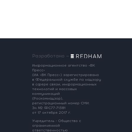
Разработано —
Информационное агентство «ВК
Пресс»
(ИА «ВК Пресс») зарегистрировано
в Федеральной службе по надзору
в сфере связи, информационных
технологий и массовых
коммуникаций
(Роскомнадзор),
регистрационный номер СМИ:
Эл № ФС77-71381
от 17 октября 2017 г.
Учредитель - Общество с
ограниченной
ответственностью