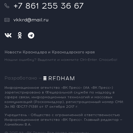
+7 861 255 36 67
vkkrd@mail.ru
Новости Краснодара и Краснодарского края
Нашли ошибку? Выделите и нажмите Ctrl+Enter. Спасибо!
Разработано —
Информационное агентство «ВК Пресс»
(ИА «ВК Пресс»)
зарегистрировано
в Федеральной службе по надзору
в
сфере связи, информационных
технологий и массовых
коммуникаций
(Роскомнадзор),
регистрационный номер СМИ:
Эл № ФС77-71381
от 17 октября 2017 г.
Учредитель - Общество с ограниченной
ответственностью
Информационное
агентство «ВК Пресс».
Главный редактор —
Ламейкин В.А.
@ 2017 ИА «ВК Пресс»
Все права защищены