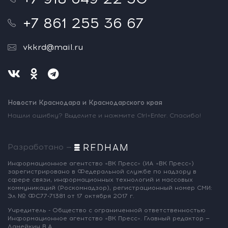
+7 861 255 36 67
vkkrd@mail.ru
Новости Краснодара и Краснодарского края
Нашли ошибку? Выделите и нажмите Ctrl+Enter. Спасибо!
Разработано —
Информационное агентство «ВК Пресс»
(ИА «ВК Пресс»)
зарегистрировано
в Федеральной службе по надзору
в
сфере связи, информационных
технологий и массовых
коммуникаций
(Роскомнадзор),
регистрационный номер СМИ:
Эл № ФС77-71381
от 17 октября 2017 г.
Учредитель - Общество с ограниченной
ответственностью
Информационное
агентство «ВК Пресс».
Главный редактор —
Ламейкин В.А.