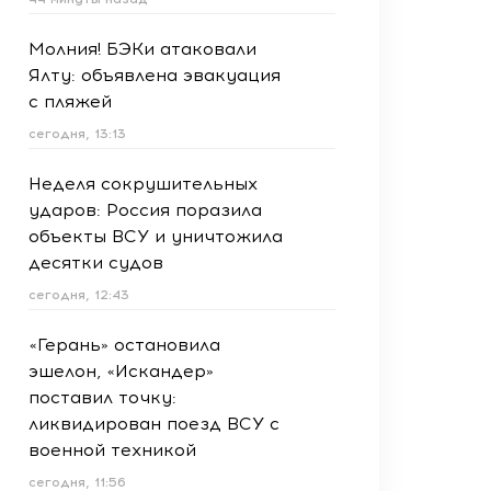
Молния! БЭКи атаковали
Ялту: объявлена эвакуация
с пляжей
сегодня, 13:13
Неделя сокрушительных
ударов: Россия поразила
объекты ВСУ и уничтожила
десятки судов
сегодня, 12:43
«Герань» остановила
эшелон, «Искандер»
поставил точку:
ликвидирован поезд ВСУ с
военной техникой
сегодня, 11:56