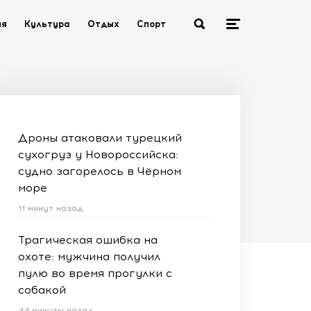
ия
Культура
Отдых
Спорт
Дроны атаковали турецкий
сухогруз у Новороссийска:
судно загорелось в Чёрном
море
11 минут назад
Трагическая ошибка на
охоте: мужчина получил
пулю во время прогулки с
собакой
44 минуты назад