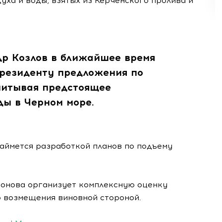
ха и воды, взятых из Керченского пролива и
р Козлов в ближайшее время
Президенту предложения по
читывая предстоящее
ы в Черном море.
аймется разработкой планов по подъему
ионова организует комплексную оценку
о возмещения виновной стороной.