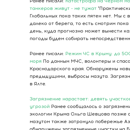
Ранее писали:
Катастрофа на Черном мор
танкеров живут - не тужат
"Практически
Глобальных пока таких пятен нет. Мы с
далеко от берега, то есть смотрим пок
день, куда прогнозно может вынести к
погоды будем собирать непосредственно
Ранее писали:
Режим ЧС в Крыму: до 50
моря
По данным МЧС, волонтеры и спаса
Краснодарского края. Обнаружены новы
предыдущими, выбросы мазута. Загряз
в Ялте.
Загрязнение нарастает: девять участко
угрозой
Ранее сообщалось о загрязнени
экологии Крыма Ольга Шевцова позже 
мазутом также затронуло побережье Аз
обнаружены загрязненные участки на Б