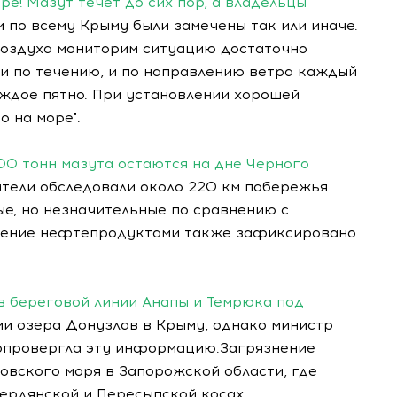
е! Мазут течет до сих пор, а владельцы
 по всему Крыму были замечены так или иначе.
 воздуха мониторим ситуацию достаточно
а и по течению, и по направлению ветра каждый
аждое пятно. При установлении хорошей
 на море".
00 тонн мазута остаются на дне Черного
тели обследовали около 220 км побережья
е, но незначительные по сравнению с
нение нефтепродуктами также зафиксировано
в береговой линии Анапы и Темрюка под
и озера Донузлав в Крыму, однако министр
опровергла эту информацию.Загрязнение
овского моря в Запорожской области, где
ердянской и Пересыпской косах