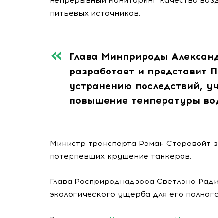
непрерывный мониторинг качества возду
питьевых источников.
Глава Минприроды Александ
разработает и представит 
устранению последствий, у
повышение температуры вод
Министр транспорта Роман Старовойт з
потерпевших крушение танкеров.
Глава Росприроднадзора Светлана Рад
экологического ущерба для его полног