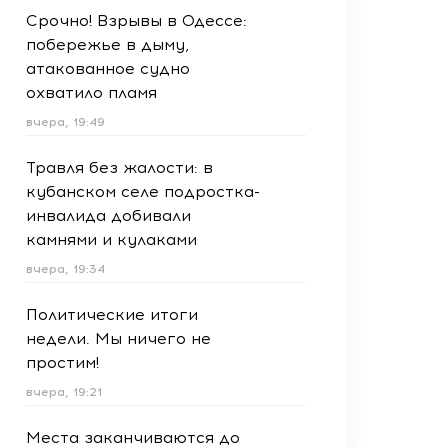
Срочно! Взрывы в Одессе:
побережье в дыму,
атакованное судно
охватило пламя
вчера, 19:49
Травля без жалости: в
кубанском селе подростка-
инвалида добивали
камнями и кулаками
вчера, 19:34
Политические итоги
недели. Мы ничего не
простим!
вчера, 19:21
Места заканчиваются до