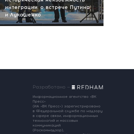
интеграции: о встрече Путина
и Лукашенко
Разработано —
Информационное агентство «ВК
Пресс»
(ИА «ВК Пресс») зарегистрировано
в Федеральной службе по надзору
в сфере связи, информационных
технологий и массовых
коммуникаций
(Роскомнадзор),