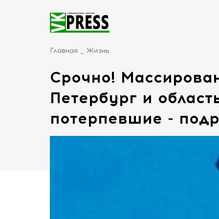
Главная
Жизнь
Срочно! Массирова
Петербург и област
потерпевшие - под