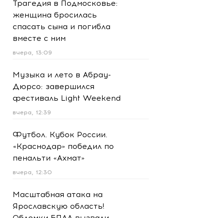
Трагедия в Подмосковье:
женщина бросилась
спасать сына и погибла
вместе с ним
вчера, 13:09
Музыка и лето в Абрау-
Дюрсо: завершился
фестиваль Light Weekend
вчера, 12:39
Футбол. Кубок России.
«Краснодар» победил по
пенальти «Ахмат»
вчера, 12:30
Масштабная атака на
Ярославскую область!
Обломки БПЛА вызвали