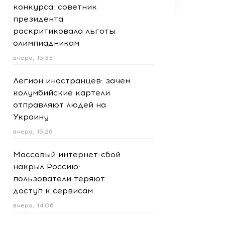
конкурса: советник
президента
раскритиковала льготы
олимпиадникам
вчера, 15:33
Легион иностранцев: зачем
колумбийские картели
отправляют людей на
Украину
вчера, 15:26
Массовый интернет-сбой
накрыл Россию:
пользователи теряют
доступ к сервисам
вчера, 14:06