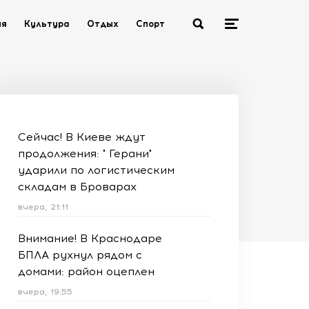
ия
Культура
Отдых
Спорт
Сейчас! В Киеве ждут
продолжения: " Герани"
ударили по логистическим
складам в Броварах
вчера, 21:11
Внимание! В Краснодаре
БПЛА рухнул рядом с
домами: район оцеплен
вчера, 19:55