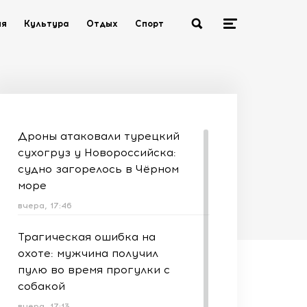
ия
Культура
Отдых
Спорт
Дроны атаковали турецкий
сухогруз у Новороссийска:
судно загорелось в Чёрном
море
вчера, 17:46
Трагическая ошибка на
охоте: мужчина получил
пулю во время прогулки с
собакой
вчера, 17:13