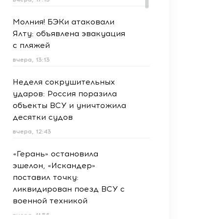
Молния! БЭКи атаковали
Ялту: объявлена эвакуация
с пляжей
вчера, 13:13
Неделя сокрушительных
ударов: Россия поразила
объекты ВСУ и уничтожила
десятки судов
вчера, 12:43
«Герань» остановила
эшелон, «Искандер»
поставил точку:
ликвидирован поезд ВСУ с
военной техникой
вчера, 11:56