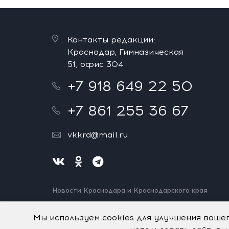
Контакты редакции:
Краснодар, Гимназическая
51, офис 304
+7 918 649 22 50
+7 861 255 36 67
vkkrd@mail.ru
Новости Краснодара и Краснодарского края
Нашли ошибку? Выделите и нажмите Ctrl+Enter.
Спасибо!
Мы используем cookies для улучшения ваше