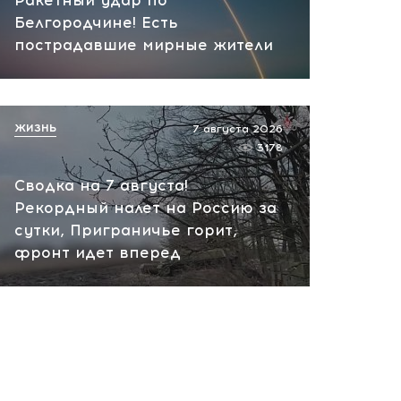
Ракетный удар по
вчера, 10:13
Белгородчине! Есть
НАТО планирует и
пострадавшие мирные жители
руководит терактами в
России! Сенсационное
заявление хакеров
ЖИЗНЬ
7 августа 2026
вчера, 10:07
3178
Сводка на 7 августа!
Рекордный налет на Россию за
сутки, Приграничье горит,
фронт идет вперед