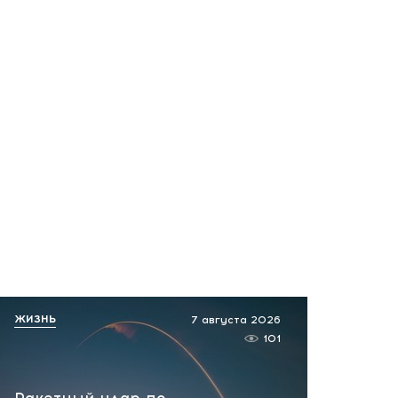
Что скрывает древний
город у моря? Эрмитаж
возобновил уникальную
экспедицию на Кубани
вчера, 10:50
Ракетный удар по
Белгородчине! Есть
пострадавшие мирные
жители
вчера, 10:19
Срочно! В Геленджике и
Новороссийске громко -
ЖИЗНЬ
7 августа 2026
работает ПВО:
101
рекомендуется уйти с
пляжей