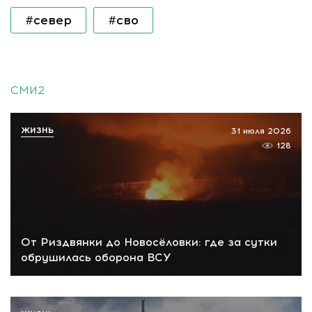
#север
#сво
СМИ2
ЖИЗНЬ
31 июля 2026
128
От Риздвянки до Новосёловки: где за сутки
обрушилась оборона ВСУ