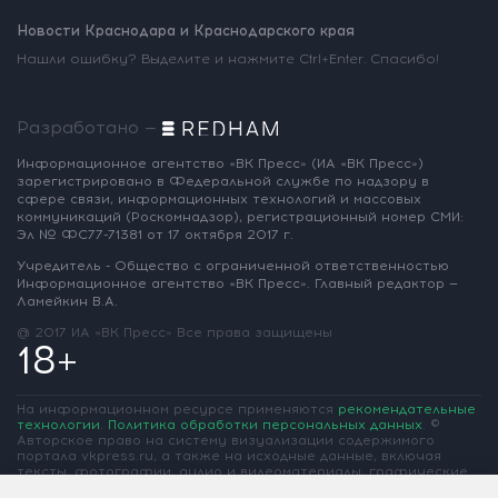
Новости Краснодара и Краснодарского края
Нашли ошибку? Выделите и нажмите Ctrl+Enter. Спасибо!
Разработано —
Информационное агентство «ВК Пресс»
(ИА «ВК Пресс»)
зарегистрировано
в Федеральной службе по надзору
в
сфере связи, информационных
технологий и массовых
коммуникаций
(Роскомнадзор),
регистрационный номер СМИ:
Эл № ФС77-71381
от 17 октября 2017 г.
Учредитель - Общество с ограниченной
ответственностью
Информационное
агентство «ВК Пресс».
Главный редактор —
Ламейкин В.А.
@ 2017 ИА «ВК Пресс»
Все права защищены
18+
На информационном ресурсе применяются
рекомендательные
технологии
.
Политика обработки персональных данных
.
©
Авторское право на систему визуализации содержимого
портала vkpress.ru, а также на исходные данные, включая
тексты, фотографии, аудио и видеоматериалы, графические
изображения, иные произведения и товарные знаки