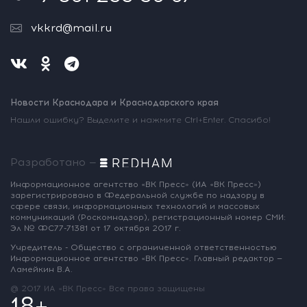
vkkrd@mail.ru
Новости Краснодара и Краснодарского края
Нашли ошибку? Выделите и нажмите Ctrl+Enter. Спасибо!
Разработано —
Информационное агентство «ВК Пресс»
(ИА «ВК Пресс»)
зарегистрировано
в Федеральной службе по надзору
в
сфере связи, информационных
технологий и массовых
коммуникаций
(Роскомнадзор),
регистрационный номер СМИ:
Эл № ФС77-71381
от 17 октября 2017 г.
Учредитель - Общество с ограниченной
ответственностью
Информационное
агентство «ВК Пресс».
Главный редактор —
Ламейкин В.А.
@ 2017 ИА «ВК Пресс»
Все права защищены
18+