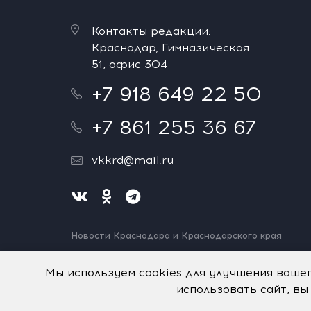
Контакты редакции:
Краснодар, Гимназическая
51, офис 304
+7 918 649 22 50
+7 861 255 36 67
vkkrd@mail.ru
Новости Краснодара и Краснодарского края
Нашли ошибку? Выделите и нажмите Ctrl+Enter.
Спасибо!
Мы используем cookies для улучшения ваше
использовать сайт, вы