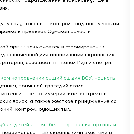
сийских подразделений в Юнаковку, где в
вия.
далось установить контроль над населенными
ровка в пределах Сумской области.
ской армии заключается в формировании
редназначенной для минимизации украинских
риторий, сообщает тг- канал Иди и смотри.
ком направлении сущий ад для ВСУ: нацисты
ениям, причиной трагедий стало
: интенсивные артиллерийские обстрелы и
ских войск, а также жесткое принуждение со
аний, контролирующих тыл.
убке: детей увозят без разрешения, архивы и
 переименованный украинскими властями в