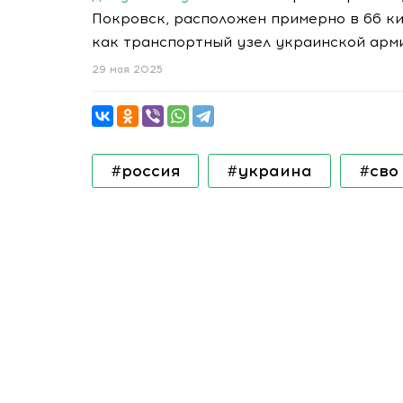
Покровск, расположен примерно в 66 к
как транспортный узел украинской арм
29 мая 2025
#россия
#украина
#сво