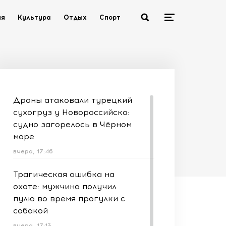
ия
Культура
Отдых
Спорт
Дроны атаковали турецкий
сухогруз у Новороссийска:
судно загорелось в Чёрном
море
вчера, 17:46
Трагическая ошибка на
охоте: мужчина получил
пулю во время прогулки с
собакой
вчера, 17:13