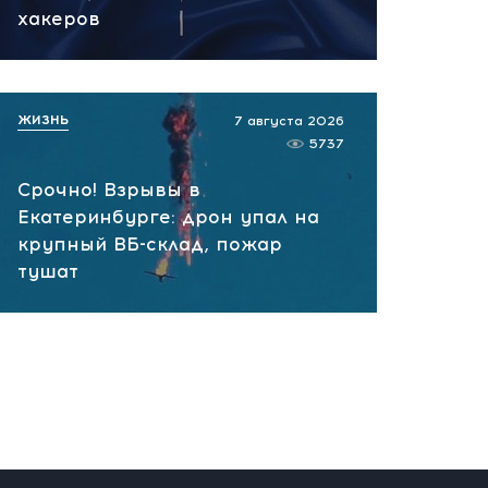
вчера, 10:13
хакеров
НАТО планирует и
руководит терактами в
России! Сенсационное
ЖИЗНЬ
7 августа 2026
заявление хакеров
5737
вчера, 10:07
Срочно! Взрывы в
Екатеринбурге: дрон упал на
крупный ВБ-склад, пожар
тушат