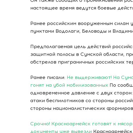
Он также сообщил о проникновении рос
настоящее время ведутся боевые дейст
Ранее российским вооруженным силам у
пунктами Водолаги, Беловоды и Владими
Предполагаемая цель действий россий
защитной полосы в Сумской области, п
обстрелов приграничных российских тер
Ранее писали:
Не выдерживают! На Сумс
гонят на убой мобилизованных
По сообщ
одновременное давление с двух сторон
атаки беспилотников со стороны россий
стороны националистических формиров
Срочно! Красноармейск готовят к мясор
документы уже вывезли
Красноармейск,