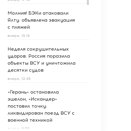
Молния! БЭКи атаковали
Ялту: объявлена эвакуация
с пляжей
вчера, 13:13
Неделя сокрушительных
ударов: Россия поразила
объекты ВСУ и уничтожила
десятки судов
вчера, 12:43
«Герань» остановила
эшелон, «Искандер»
поставил точку:
ликвидирован поезд ВСУ с
военной техникой
вчера, 11:56