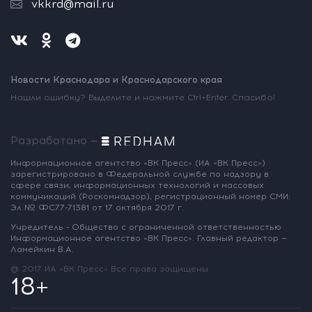
vkkrd@mail.ru
Новости Краснодара и Краснодарского края
Нашли ошибку? Выделите и нажмите Ctrl+Enter. Спасибо!
Разработано —
Информационное агентство «ВК Пресс»
(ИА «ВК Пресс»)
зарегистрировано
в Федеральной службе по надзору
в
сфере связи, информационных
технологий и массовых
коммуникаций
(Роскомнадзор),
регистрационный номер СМИ:
Эл № ФС77-71381
от 17 октября 2017 г.
Учредитель - Общество с ограниченной
ответственностью
Информационное
агентство «ВК Пресс».
Главный редактор —
Ламейкин В.А.
@ 2017 ИА «ВК Пресс»
Все права защищены
18+