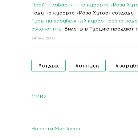
Пройти лабиринт: на курорте «Роза Ху
году на курорте «Роза Хутор» создадут
Туры на зарубежный курорт резко поде
сэкономить.
Билеты в Турцию продают по
24 мая 2023
#отдых
#отпуск
#заруб
СМИ2
Новости МирТесен