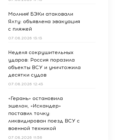
Молния! БЭКи атаковали
Ялту: объявлена эвакуация
с пляжей
07.08.2026 13:13
Неделя сокрушительных
ударов: Россия поразила
объекты ВСУ и уничтожила
десятки судов
07.08.2026 12:43
«Герань» остановила
эшелон, «Искандер»
поставил точку:
ликвидирован поезд ВСУ с
военной техникой
07.08.2026 11:56