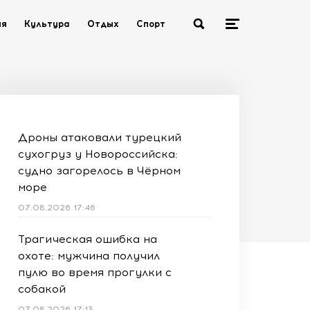
ия
Культура
Отдых
Спорт
Дроны атаковали турецкий
сухогруз у Новороссийска:
судно загорелось в Чёрном
море
07.08.2026 17:46
Трагическая ошибка на
охоте: мужчина получил
пулю во время прогулки с
собакой
07.08.2026 17:13