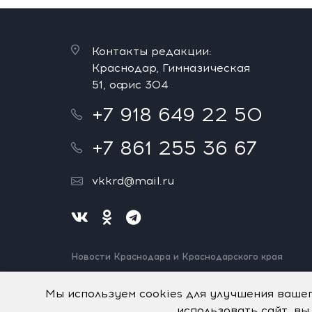
Контакты редакции:
Краснодар, Гимназическая
51, офис 304
+7 918 649 22 50
+7 861 255 36 67
vkkrd@mail.ru
Новости Краснодара и Краснодарского края
Нашли ошибку? Выделите и нажмите Ctrl+Enter.
Спасибо!
Мы используем cookies для улучшения ваше
использовать сайт, вы