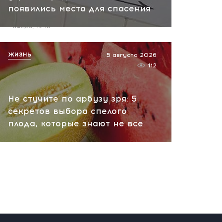
появились места для спасения
пожар на НПЗ
вчера, 12:18
ЖИЗНЬ
5 августа 2026
112
Не стучите по арбузу зря: 5
секретов выбора спелого
плода, которые знают не все