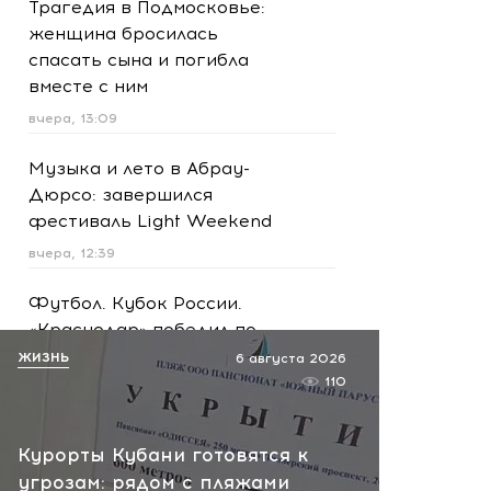
Трагедия в Подмосковье:
женщина бросилась
спасать сына и погибла
вместе с ним
вчера, 13:09
Музыка и лето в Абрау-
Дюрсо: завершился
фестиваль Light Weekend
вчера, 12:39
Футбол. Кубок России.
«Краснодар» победил по
пенальти «Ахмат»
ЖИЗНЬ
6 августа 2026
110
вчера, 12:30
Масштабная атака на
Курорты Кубани готовятся к
Ярославскую область!
угрозам: рядом с пляжами
Обломки БПЛА вызвали