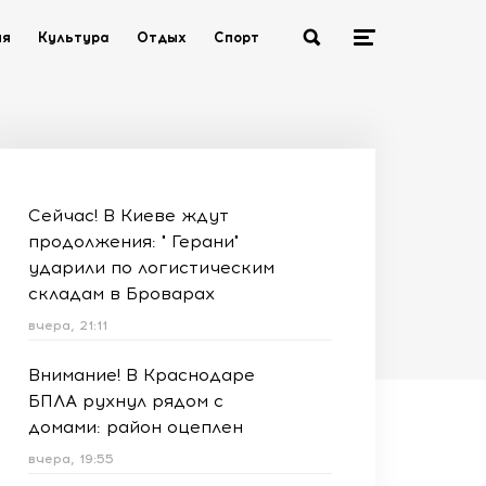
ия
Культура
Отдых
Спорт
Сейчас! В Киеве ждут
продолжения: " Герани"
ударили по логистическим
складам в Броварах
вчера, 21:11
Внимание! В Краснодаре
БПЛА рухнул рядом с
домами: район оцеплен
вчера, 19:55