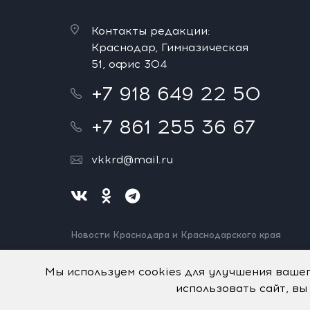
Контакты редакции:
Краснодар, Гимназическая
51, офис 304
+7 918 649 22 50
+7 861 255 36 67
vkkrd@mail.ru
Новости Краснодара и Краснодарского края
Нашли ошибку? Выделите и нажмите Ctrl+Enter.
Спасибо!
Мы используем cookies для улучшения ваше
использовать сайт, вы