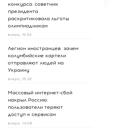
конкурса: советник
президента
раскритиковала льготы
олимпиадникам
вчера, 15:33
Легион иностранцев: зачем
колумбийские картели
отправляют людей на
Украину
вчера, 15:26
Массовый интернет-сбой
накрыл Россию:
пользователи теряют
доступ к сервисам
вчера, 14:06