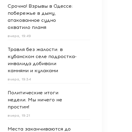
Срочно! Взрывы в Одессе:
побережье в дыму,
атакованное судно
охватило пламя
вчера, 19:49
Травля без жалости: в
кубанском селе подростка-
инвалида добивали
камнями и кулаками
вчера, 19:34
Политические итоги
недели. Мы ничего не
простим!
вчера, 19:21
Места заканчиваются до