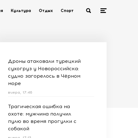
ия
Культура
Отдых
Спорт
Дроны атаковали турецкий
сухогруз у Новороссийска:
судно загорелось в Чёрном
море
вчера, 17:46
Трагическая ошибка на
охоте: мужчина получил
пулю во время прогулки с
собакой
вчера, 17:13