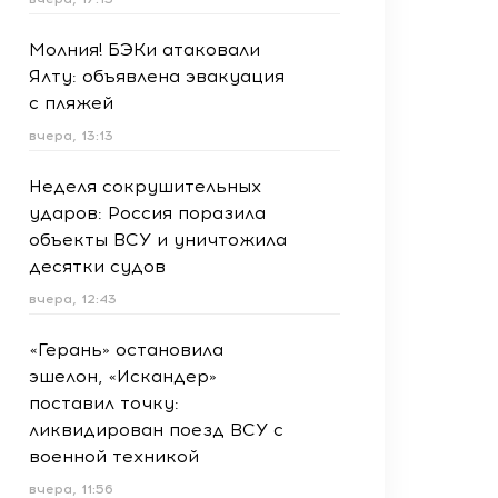
Молния! БЭКи атаковали
Ялту: объявлена эвакуация
с пляжей
вчера, 13:13
Неделя сокрушительных
ударов: Россия поразила
объекты ВСУ и уничтожила
десятки судов
вчера, 12:43
«Герань» остановила
эшелон, «Искандер»
поставил точку:
ликвидирован поезд ВСУ с
военной техникой
вчера, 11:56