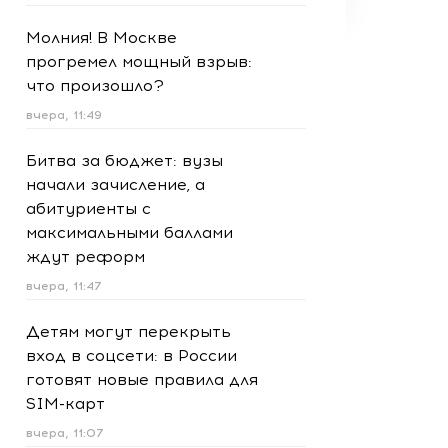
Молния! В Москве
прогремел мощный взрыв:
что произошло?
вчера, 11:49
Битва за бюджет: вузы
начали зачисление, а
абитуриенты с
максимальными баллами
ждут реформ
вчера, 11:47
Детям могут перекрыть
вход в соцсети: в России
готовят новые правила для
SIM-карт
вчера, 11:07