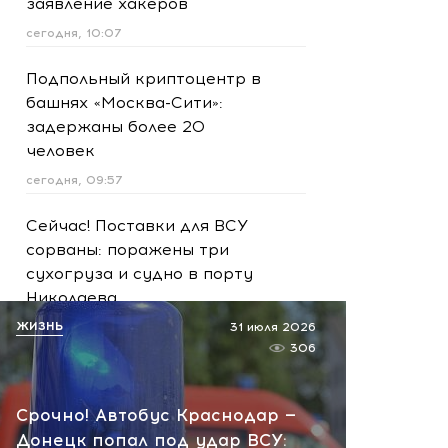
заявление хакеров
сегодня, 10:07
Подпольный криптоцентр в
башнях «Москва-Сити»:
задержаны более 20
человек
сегодня, 09:57
Сейчас! Поставки для ВСУ
сорваны: поражены три
сухогруза и судно в порту
Николаева
ЖИЗНЬ
сегодня, 09:18
31 июля 2026
306
На Кубань идет опасная
жара! Гипертоникам,
Срочно! Автобус Краснодар —
пожилым и младенцам
Донецк попал под удар ВСУ:
лучше остаться дома