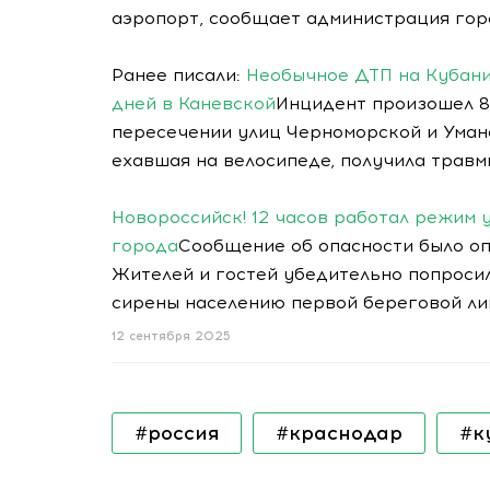
аэропорт, сообщает администрация гор
Ранее писали:
Необычное ДТП на Кубани
дней в Каневской
Инцидент произошел 8
пересечении улиц Черноморской и Уман
ехавшая на велосипеде, получила травм
Новороссийск! 12 часов работал режим
города
Сообщение об опасности было опу
Жителей и гостей убедительно попроси
сирены населению первой береговой лин
12 сентября 2025
#россия
#краснодар
#к