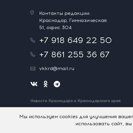
Контакты редакции:
Краснодар, Гимназическая
51, офис 304
+7 918 649 22 50
+7 861 255 36 67
vkkrd@mail.ru
Новости Краснодара и Краснодарского края
Нашли ошибку? Выделите и нажмите Ctrl+Enter.
Спасибо!
Мы используем cookies для улучшения ваше
использовать сайт, вы