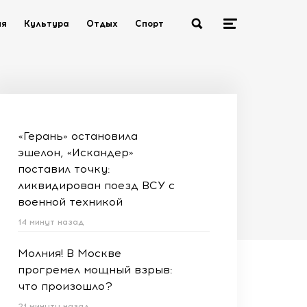
ия
Культура
Отдых
Спорт
«Герань» остановила
эшелон, «Искандер»
поставил точку:
ликвидирован поезд ВСУ с
военной техникой
14 минут назад
Молния! В Москве
прогремел мощный взрыв:
что произошло?
21 минуту назад