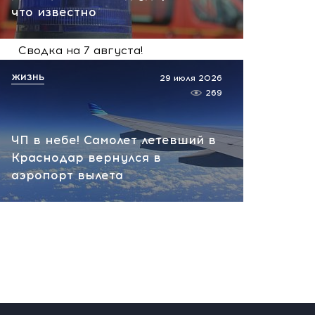
что известно
сегодня, 09:06
Сводка на 7 августа!
Рекордный налет на
ЖИЗНЬ
29 июля 2026
Россию за сутки,
269
Приграничье горит, фронт
идет вперед
ЧП в небе! Самолет летевший в
сегодня, 07:52
Краснодар вернулся в
аэропорт вылета