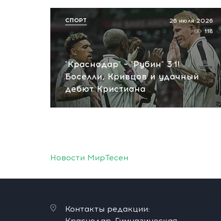
СПОРТ
26 июля 2026
118
"Краснодар" – "Рубин" 3:1!
Боселли, Кривцов и удачный
дебют Кристиана
Новости МирТесен
Контакты редакции:
Краснодар, Гимназическая