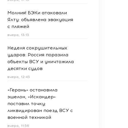
Молния! БЭКи атаковали
Ялту: объявлена эвакуация
с пляжей
вчера, 13:13
Неделя сокрушительных
ударов: Россия поразила
объекты ВСУ и уничтожила
десятки судов
вчера, 12:43
«Герань» остановила
эшелон, «Искандер»
поставил точку:
ликвидирован поезд ВСУ с
военной техникой
вчера, 11:56