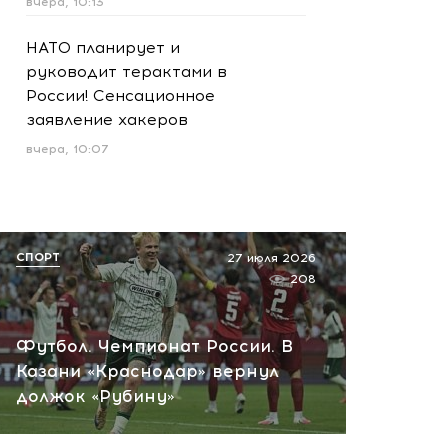
вчера, 10:13
НАТО планирует и
руководит терактами в
России! Сенсационное
заявление хакеров
вчера, 10:07
СПОРТ
27 июля 2026
208
Футбол. Чемпионат России. В
Казани «Краснодар» вернул
должок «Рубину»