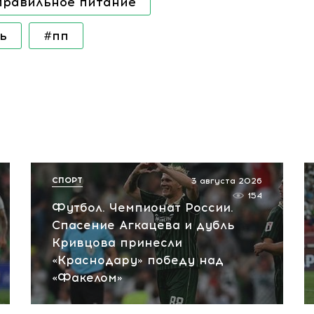
правильное питание
ь
#пп
СПОРТ
3 августа 2026
154
Футбол. Чемпионат России.
Спасение Агкацева и дубль
Кривцова принесли
«Краснодару» победу над
«Факелом»