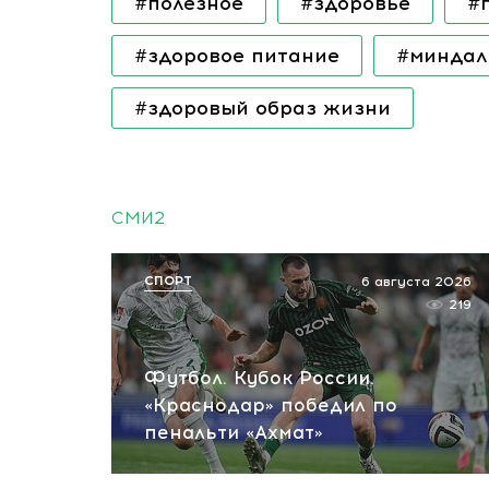
#полезное
#здоровье
#
#здоровое питание
#миндал
#здоровый образ жизни
СМИ2
СПОРТ
6 августа 2026
219
Футбол. Кубок России.
«Краснодар» победил по
пенальти «Ахмат»