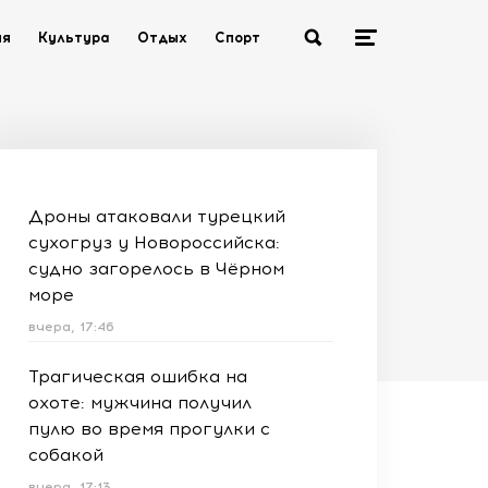
ия
Культура
Отдых
Спорт
Дроны атаковали турецкий
сухогруз у Новороссийска:
судно загорелось в Чёрном
море
вчера, 17:46
Трагическая ошибка на
охоте: мужчина получил
пулю во время прогулки с
собакой
вчера, 17:13