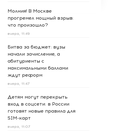
Молния! В Москве
прогремел мощный взрыв:
что произошло?
вчера, 11:49
Битва за бюджет: вузы
начали зачисление, а
абитуриенты с
максимальными баллами
ждут реформ
вчера, 11:47
Детям могут перекрыть
вход в соцсети: в России
готовят новые правила для
SIM-карт
вчера, 11:07