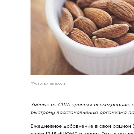
Фото: pxhere.com
Ученые из США провели исследование, в
быстрому восстановлению организма по
Ежедневное добавление в свой рацион 
жира 12,13-diHOME в крови. Эти жиры п