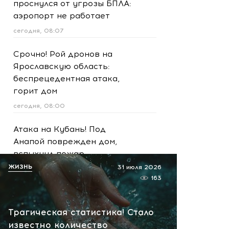
проснулся от угрозы БПЛА:
аэропорт не работает
сегодня, 08:07
Срочно! Рой дронов на
Ярославскую область:
беспрецедентная атака,
горит дом
сегодня, 08:00
Атака на Кубань! Под
Анапой поврежден дом,
вспыхнул пожар
ЖИЗНЬ
31 июля 2026
сегодня, 07:54
163
Скандал перед премьерой:
россияне обрушили
Трагическая статистика! Стало
рейтинг «Колобка»
известно количество