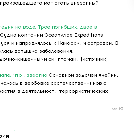
 произошедшего мог стать внезапный
гедия на воде. Трое погибших, двое в
Судно компании Oceanwide Expeditions
уая и направлялось к Канарским островам. В
чалась вспышка заболевания,
очно-кишечными симптомами [источник].
апе: что известно
Основной задачей ячейки,
чалась в вербовке соотечественников с
астия в деятельности террористических
951
рия