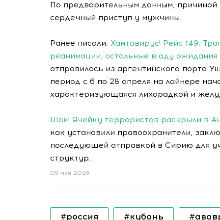
По предварительным данным, причиной
сердечный приступ у мужчины.
Ранее писали:
Хантавирус! Рейс 149: Тра
реанимации, остальные в аду ожидания
отправилось из аргентинского порта Уш
период с 6 по 28 апреля на лайнере на
характеризующаяся лихорадкой и желуд
Шок! Ячейку террористов раскрыли в Ан
как установили правоохранители, заклю
последующей отправкой в Сирию для уч
структур.
05 мая 2026
#россия
#кубань
#авав