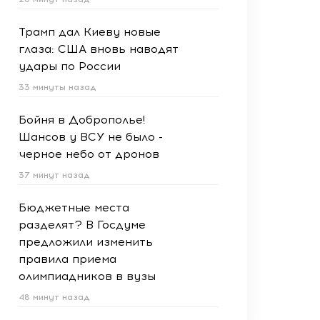
Трамп дал Киеву новые
глаза: США вновь наводят
удары по России
33 минуты назад
Бойня в Доброполье!
Шансов у ВСУ не было -
черное небо от дронов
37 минут назад
Бюджетные места
разделят? В Госдуме
предложили изменить
правила приема
олимпиадников в вузы
48 минут назад