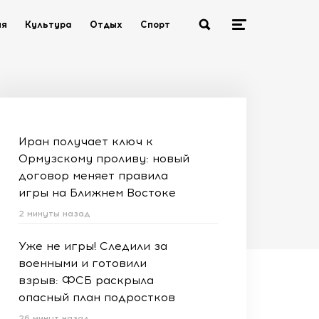
ия
Культура
Отдых
Спорт
Иран получает ключ к
Ормузскому проливу: новый
договор меняет правила
игры на Ближнем Востоке
2 минуты назад
Уже не игры! Следили за
военными и готовили
взрыв: ФСБ раскрыла
опасный план подростков
26 минут назад