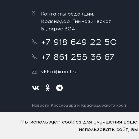
Контакты редакции:
Краснодар, Гимназическая
51, офис 304
+7 918 649 22 50
+7 861 255 36 67
vkkrd@mail.ru
Новости Краснодара и Краснодарского края
Нашли ошибку? Выделите и нажмите Ctrl+Enter.
Спасибо!
Мы используем cookies для улучшения ваше
использовать сайт, вы